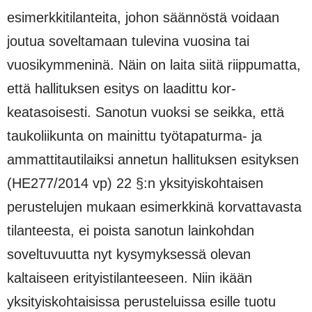
esimerkkitilanteita, johon säännöstä voidaan
joutua soveltamaan tule­vina vuosina tai
vuosikymmeninä. Näin on laita siitä riippumatta,
että hallituksen esitys on laadittu kor­
keatasoisesti. Sanotun vuoksi se seikka, että
taukoliikunta on mainittu työtapaturma- ja
ammattitautilaiksi annetun hallituksen esityksen
(HE277/2014 vp) 22 §:n yksityiskohtaisen
perustelujen mukaan esimerkkinä korvattavasta
tilanteesta, ei poista sanotun lainkohdan
soveltuvuutta nyt kysy­myksessä olevan
kaltaiseen erityistilanteeseen. Niin ikään
yksityiskohtaisissa perusteluissa esille tuotu