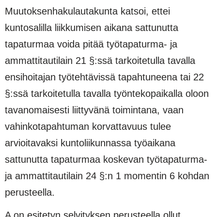
Muutoksenhakulautakunta kat­soi, ettei
kuntosalilla liikkumisen aikana sattunutta
tapaturmaa voida pitää työtapaturma- ja
ammatti­tautilain 21 §:ssä tarkoitetulla tavalla
ensihoitajan työtehtävissä tapahtuneena tai 22
§:ssä tarkoitetulla tavalla työntekopaikalla oloon
tavanomaisesti liittyvänä toimintana, vaan
vahinkotapahtuman korvatta­vuus tulee
arvioitavaksi kuntoliikunnassa työaikana
sattunutta tapaturmaa koskevan työtapaturma-
ja ammattitautilain 24 §:n 1 momentin 6 kohdan
perusteella.
A on esitetyn selvityksen perusteella ollut