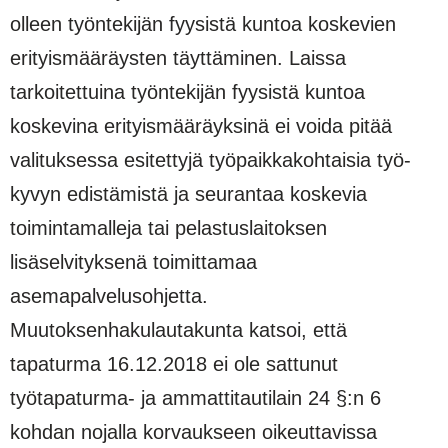
olleen työn­tekijän fyysistä kuntoa koskevien
erityismääräysten täyttäminen. Laissa
tarkoitettuina työntekijän fyy­sistä kuntoa
koskevina erityismääräyksinä ei voida pitää
valituksessa esitettyjä työpaikkakohtaisia työ­
kyvyn edistämistä ja seurantaa koskevia
toimintamalleja tai pelastuslaitoksen
lisäselvityksenä toimitta­maa
asemapalvelusohjetta.
Muutoksenhakulautakunta katsoi, että
tapaturma 16.12.2018 ei ole sattu­nut
työtapaturma- ja ammattitautilain 24 §:n 6
kohdan nojalla korvaukseen oikeuttavissa