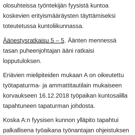
olosuhteissa työntekijän fyysistä kuntoa
koskevien erityismääräysten täyttämiseksi
toteutetussa kuntoliikunnassa.
Äänestysratkaisu 5 – 5
. Äänten mennessä
tasan puheenjohtajan ääni ratkaisi
lopputuloksen.
Eriävien mielipiteiden mukaan A on oikeutettu
työtapaturma- ja ammattitautilain mukaiseen
korvauk­seen 16.12.2018 työpaikan kuntosalilla
tapahtuneen tapaturman johdosta.
Koska A:n fyysisen kunnon ylläpito tapahtui
palkallisena työaikana työnantajan ohjeistuksen