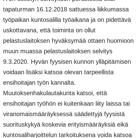
tapaturman 16.12.2018 sattuessa liikkumassa
työpaikan kun­tosalilla työaikana ja on pidettävä
uskottavana, että toiminta on ollut
pelastuslaitoksen hyväksymää ot­taen huomioon
muun muassa pelastuslaitoksen selvitys
9.3.2020. Hyvän fyysisen kunnon ylläpitämisen
voidaan lisäksi katsoa olevan tarpeellista
ensihoitajan työn kannalta.
Muutoksenhakulautakunta katsoi, että
ensihoitajan työhön ei kuitenkaan liity laissa tai
viranomaismääräyksessä säädettyjä fyysistä
suori­tuskykyä koskevia erityismääräyksiä eikä
kuntosaliharjoittelun tarkoituksena voida katsoa