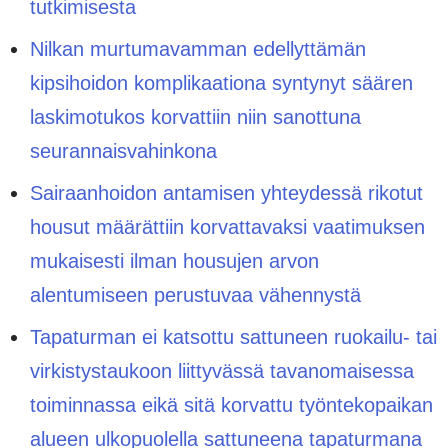
tutkimisesta
Nilkan murtumavamman edellyttämän
kipsihoidon komplikaationa syntynyt säären
laskimotukos korvattiin niin sanottuna
seurannaisvahinkona
Sairaanhoidon antamisen yhteydessä rikotut
housut määrättiin korvattavaksi vaatimuksen
mukaisesti ilman housujen arvon
alentumiseen perustuvaa vähennystä
Tapaturman ei katsottu sattuneen ruokailu- tai
virkistystaukoon liittyvässä tavanomaisessa
toiminnassa eikä sitä korvattu työntekopaikan
alueen ulkopuolella sattuneena tapaturmana