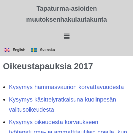
Tapaturma-asioiden
muutoksenhakulautakunta
English
Svenska
Oikeustapauksia 2017
Kysymys hammasvaurion korvattavuudesta
Kysymys käsittelyratkaisuna kuolinpesän
valitusoikeudesta
Kysymys oikeudesta korvaukseen
työtapaturma- ja ammattitautilain nojalla, kun