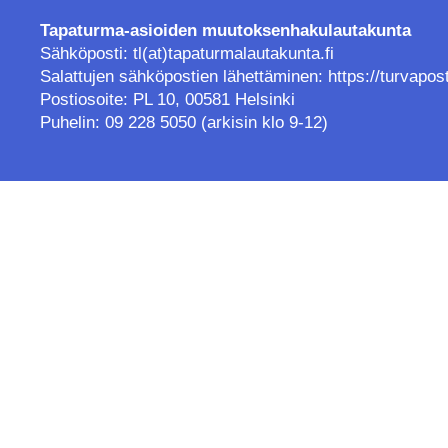
Tapaturma-asioiden muutoksenhakulautakunta
Sähköposti: tl(at)tapaturmalautakunta.fi
Salattujen sähköpostien lähettäminen:
https://turvapos
Postiosoite: PL 10, 00581 Helsinki
Puhelin: 09 228 5050 (arkisin klo 9-12)