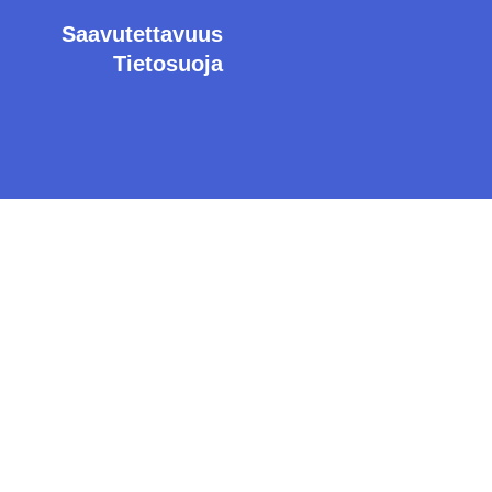
Saavutettavuus
Tietosuoja