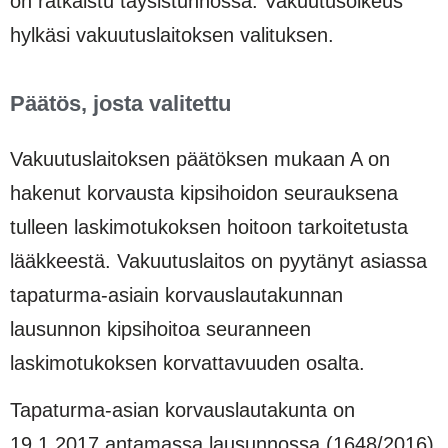
on ratkaistu täysistunnossa. Vakuutusoikeus
hylkäsi vakuutuslaitoksen valituksen.
Päätös, josta valitettu
Vakuutuslaitoksen päätöksen mukaan A on
hakenut korvausta kipsihoidon seurauksena
tulleen laskimotukoksen hoitoon tarkoitetusta
lääkkeestä. Vakuutuslaitos on pyytänyt asiassa
tapaturma-asiain korvauslautakunnan
lausunnon kipsihoitoa seuranneen
laskimotukoksen korvattavuuden osalta.
Tapaturma-asian korvauslautakunta on
19.1.2017 antamassa lausunnossa (1648/2016)