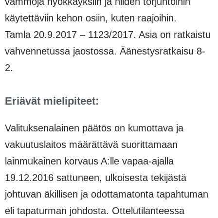
vammoja hyökkäyksiin ja niiden torjuntoihin
käytettäviin kehon osiin, kuten raajoihin.
Tamla 20.9.2017 – 1123/2017. Asia on ratkaistu
vahvennetussa jaostossa. Äänestysratkaisu 8-
2.
Eriävät mielipiteet:
Valituksenalainen päätös on kumottava ja
vakuutuslaitos määrättävä suorittamaan
lainmukainen korvaus A:lle vapaa-ajalla
19.12.2016 sattuneen, ulkoisesta tekijästä
johtuvan äkillisen ja odottamatonta tapahtuman
eli tapaturman johdosta. Ottelutilanteessa