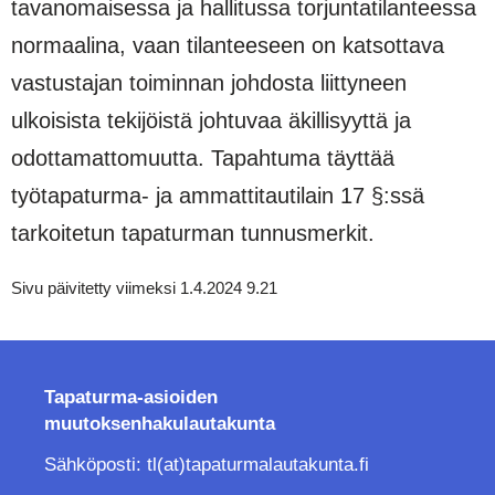
tavanomaisessa ja hallitussa torjuntatilanteessa
normaalina, vaan tilanteeseen on katsottava
vastustajan toiminnan johdosta liittyneen
ulkoisista tekijöistä johtuvaa äkillisyyttä ja
odottamattomuutta. Tapahtuma täyttää
työtapaturma- ja ammattitautilain 17 §:ssä
tarkoitetun tapaturman tunnusmerkit.
Sivu päivitetty viimeksi 1.4.2024 9.21
Tapaturma-asioiden
muutoksenhakulautakunta
Sähköposti: tl(at)tapaturmalautakunta.fi