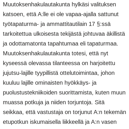
Muutoksenhakulautakunta hylkäsi valituksen
katsoen, että A:lle ei ole vapaa-ajalla sattunut
työtapaturma- ja ammattitautilain 17 §:ssä
tarkoitettua ulkoisesta tekijästä johtuvaa äkillistä
ja odottamatonta tapahtumaa eli tapaturmaa.
Muutoksenhakulautakunta totesi, että nyt
kyseessä olevassa tilanteessa on harjoitettu
jujutsu-lajille tyypillistä ottelutoimintaa, johon
kuuluu lajille ominaisten hyökkäys- ja
puolustustekniikoiden suorittamista, kuten muun
muassa potkuja ja niiden torjuntoja. Sitä
seikkaa, että vastustaja on torjunut A:n tekemän
etupotkun iskumaisella liikkeellä ja A:n vasen