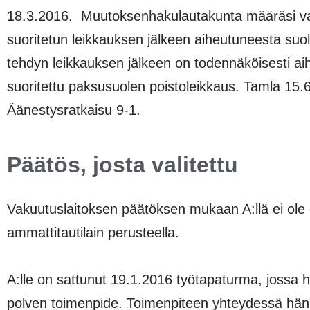
18.3.2016. Muutoksenhakulautakunta määräsi va
suoritetun leikkauksen jälkeen aiheutuneesta suo
tehdyn leikkauksen jälkeen on todennäköisesti aih
suoritettu paksusuolen poistoleikkaus. Tamla 15.
Äänestysratkaisu 9-1.
Päätös, josta valitettu
Vakuutuslaitoksen päätöksen mukaan A:llä ei ole 
ammattitautilain perusteella.
A:lle on sattunut 19.1.2016 työtapaturma, jossa
polven toimenpide. Toimenpiteen yhteydessä hän sai