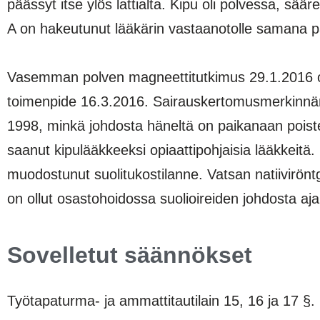
päässyt itse ylös lattialta. Kipu oli polvessa, sää
A on hakeutunut lääkärin vastaanotolle samana p
Vasemman polven magneettitutkimus 29.1.2016 on
toimenpide 16.3.2016. Sairauskertomusmerkinnän
1998, minkä johdosta häneltä on paikanaan poistett
saanut kipulääkkeeksi opiaattipohjaisia lääkkeitä. 
muodostunut suolitukostilanne. Vatsan natiivirö
on ollut osastohoidossa suolioireiden johdosta aj
Sovelletut säännökset
Työtapaturma- ja ammattitautilain 15, 16 ja 17 §.