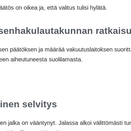
ös on oikea ja, että valitus tulisi hylätä.
senhakulautakunnan ratkais
en päätöksen ja määrää vakuutuslaitoksen suorit
keen aiheutuneesta suolilamasta.
inen selvitys
jalka on vääntynyt. Jalassa alkoi välittömästi tu