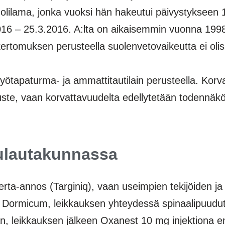
uolilama, jonka vuoksi hän hakeutui päivystykseen 
2016 – 25.3.2016. A:lta on aikaisemmin vuonna 1998
ertomuksen perusteella suolenvetovaikeutta ei olis
 työtapaturma- ja ammattitautilain perusteella. Korv
ste, vaan korvattavuudelta edellytetään todennäköis
ulautakunnassa
rta-annos (Targiniq), vaan useimpien tekijöiden ja
s Dormicum, leikkauksen yhteydessä spinaalipuudut
iaan, leikkauksen jälkeen Oxanest 10 mg injektiona 