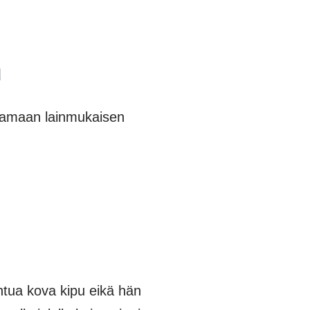
u
tamaan lainmukaisen
ntua kova kipu eikä hän