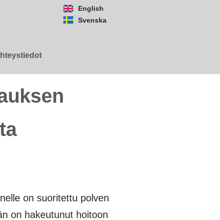
English
Svenska
hteystiedot
kauksen
ta
lle on suoritettu polven
hän on hakeutunut hoitoon