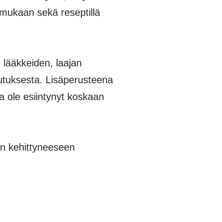
 mukaan sekä reseptillä
 lääkkeiden, laajan
kutuksesta. Lisäperusteena
la ole esiintynyt koskaan
en kehittyneeseen