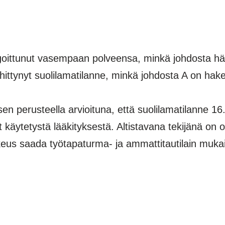
ittunut vasempaan polveensa, minkä johdosta häne
ittynyt suolilamatilanne, minkä johdosta A on hak
n perusteella arvioituna, että suolilamatilanne 1
käytetystä lääkityksestä. Altistavana tekijänä on o
oikeus saada työtapaturma- ja ammattitautilain muk