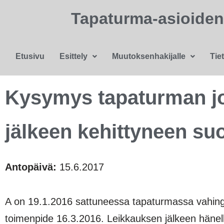
Tapaturma-asioide
Etusivu
Esittely
Muutoksenhakijalle
Tie
Kysymys tapaturman jo
jälkeen kehittyneen su
Antopäivä:
15.6.2017
A on 19.1.2016 sattuneessa tapaturmassa vahingo
toimenpide 16.3.2016. Leikkauksen jälkeen hänell