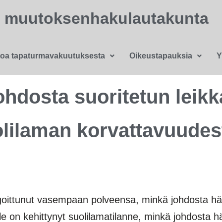
n muutoksenhakulautakunta
toa tapaturmavakuutuksesta
Oikeustapauksia
Y
hdosta suoritetun leik
olilaman korvattavuudes
ittunut vasempaan polveensa, minkä johdosta häne
e on kehittynyt suolilamatilanne, minkä johdosta 