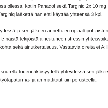
sa ollessa, kotiin Panadol sekä Targiniq 2x 10 mg
 Targiniq lääkettä hän ehti käyttää yhteensä 3 kpl.
dessä ja sen jälkeen annettujen opiaattipohjaisten
le näistä tekijöistä aiheutuneen stressin yhteisvai
ohta sekä ainutkertaisuus. Vastaavia oireita ei A:l
t suurella todennäköisyydellä yhteydessä sen jälke
työtapaturma- ja ammattitautilain perusteella.