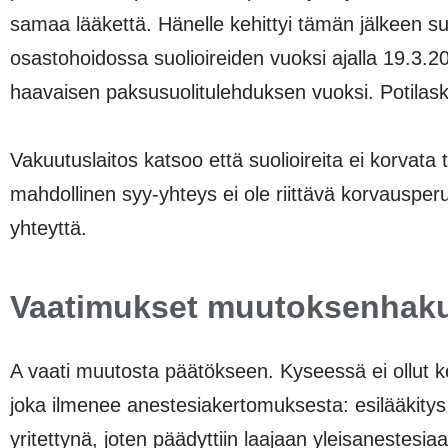
samaa lääkettä. Hänelle kehittyi tämän jälkeen s
osastohoidossa suolioireiden vuoksi ajalla 19.3.
haavaisen paksusuolitulehduksen vuoksi. Potilask
Vakuutuslaitos katsoo että suolioireita ei korvata
mahdollinen syy-yhteys ei ole riittävä korvausperu
yhteyttä.
Vaatimukset muutoksenhak
A vaati muutosta päätökseen. Kyseessä ei ollut ke
joka ilmenee anestesiakertomuksesta: esilääkity
yritettynä, joten päädyttiin laajaan yleisanestes