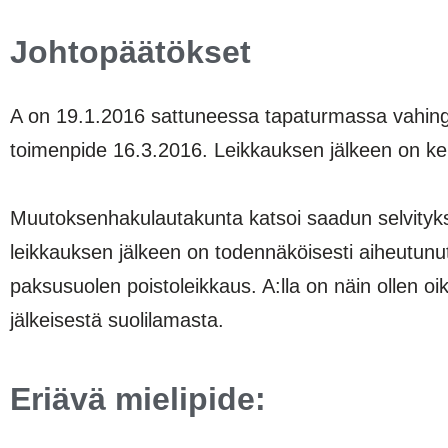
Johtopäätökset
A on 19.1.2016 sattuneessa tapaturmassa vahingo
toimenpide 16.3.2016. Leikkauksen jälkeen on keh
Muutoksenhakulautakunta katsoi saadun selvitykse
leikkauksen jälkeen on todennäköisesti aiheutunut 
paksusuolen poistoleikkaus. A:lla on näin ollen 
jälkeisestä suolilamasta.
Eriävä mielipide: