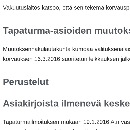
Vakuutuslaitos katsoo, että sen tekemä korvauspäät
Tapaturma-asioiden muutok
Muutoksenhakulautakunta kumoaa valituksenalais
korvauksen 16.3.2016 suoritetun leikkauksen jäl
Perustelut
Asiakirjoista ilmenevä keske
Tapaturmailmoituksen mukaan 19.1.2016 A:n vasen 