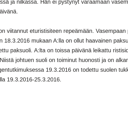
ressä ja nilkassa. Hän ei pystynyt varaamaan vasemma
äivänä.
 viitannut eturistisiteen repeämään. Vasempaan 
 18.3.2016 mukaan A:lla on ollut haavainen paks
u paksuoli. A:lta on toissa päivänä leikattu ristis
Niistä johtuen suoli on toiminut huonosti ja on alkan
ntgentutkimuksessa 19.3.2016 on todettu suolen tu
alla 19.3.2016-25.3.2016.