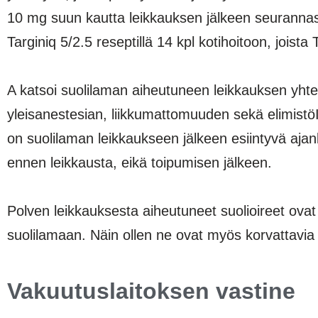
10 mg suun kautta leikkauksen jälkeen seurannas
Targiniq 5/2.5 reseptillä 14 kpl kotihoitoon, joista
A katsoi suolilaman aiheutuneen leikkauksen yhtey
yleisanestesian, liikkumattomuuden sekä elimistöI
on suolilaman leikkaukseen jälkeen esiintyvä ajank
ennen leikkausta, eikä toipumisen jälkeen.
Polven leikkauksesta aiheutuneet suolioireet ova
suolilamaan. Näin ollen ne ovat myös korvattavia 
Vakuutuslaitoksen vastine