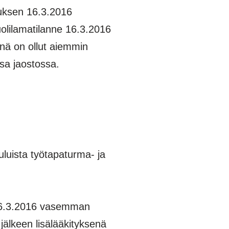
uksen 16.3.2016
uolilamatilanne 16.3.2016
änä on ollut aiemmin
sa jaostossa.
uluista työtapaturma- ja
 16.3.2016 vasemman
jälkeen lisälääkityksenä