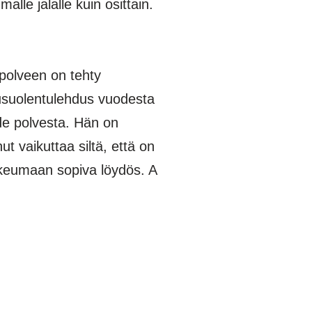
lle jalalle kuin osittain.
polveen on tehty
usuolentulehdus vuodesta
ide polvesta. Hän on
ut vaikuttaa siltä, että on
kkeumaan sopiva löydös. A