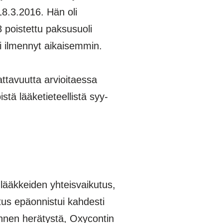
18.3.2016. Hän oli
 poistettu paksusuoli
i ilmennyt aikaisemmin.
attavuutta arvioitaessa
tä lääketieteellistä syy-
 lääkkeiden yhteisvaikutus,
us epäonnistui kahdesti
ennen herätystä, Oxycontin