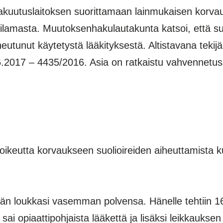
kuutuslaitoksen suorittamaan lainmukaisen korva
lilamasta. Muutoksenhakulautakunta katsoi, että s
eutunut käytetystä lääkityksestä. Altistavana tekij
6.2017 – 4435/2016. Asia on ratkaistu vahvennetus
oikeutta korvaukseen suolioireiden aiheuttamista k
 hän loukkasi vasemman polvensa. Hänelle tehtiin
 opiaattipohjaista lääkettä ja lisäksi leikkauksen 