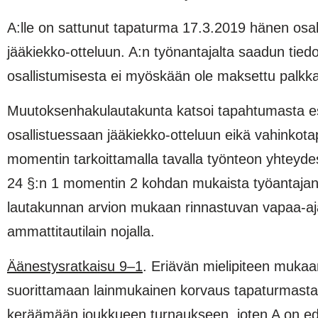
A:lle on sattunut tapaturma 17.3.2019 hänen osal
jääkiekko-otteluun. A:n työnantajalta saadun tied
osallistumisesta ei myöskään ole mak­settu palkk
Muutoksenhakulautakunta katsoi tapahtumasta esite
osallistuessaan jääkiekko-otteluun eikä vahinkota
momentin tarkoittamalla tavalla työn­teon yhtey­d
24 §:n 1 momentin 2 kohdan mukaista työantajan j
lautakunnan arvion mukaan rinnastuvan vapaa-ajaks
ammattitautilain nojalla.
Äänestysratkaisu 9–1
. Eriävän mielipiteen mukaan
suorittamaan lainmukainen korvaus tapaturmasta. Ky
keräämään joukkueen turnaukseen, joten A on ed