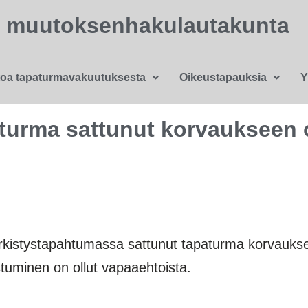
n muutoksenhakulautakunta
toa tapaturmavakuutuksesta
Oikeustapauksia
Y
turma sattunut korvaukseen 
virkistystapahtumassa sattunut tapaturma korvaukse
stuminen on ollut vapaaehtoista.