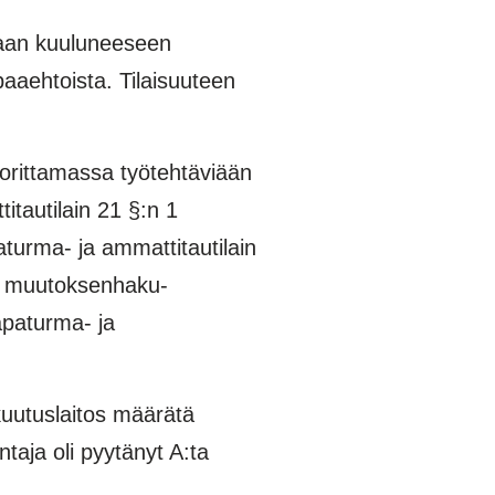
­maan kuuluneeseen
paaehtoista. Tilaisuuteen
uorittamassa työtehtäviään
itautilain 21 §:n 1
aturma- ja ammattitautilain
in muutoksenhaku­
apaturma- ja
­kuutuslaitos määrätä
taja oli pyytänyt A:ta