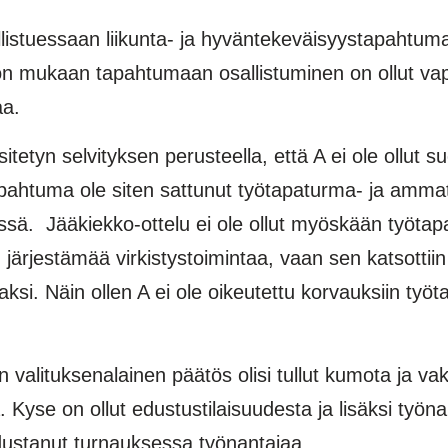
listuessaan liikunta- ja hyväntekeväisyystapah­tu
on mukaan tapahtu­maan osal­listuminen on ollut va
aa.
tyn selvityksen perusteella, että A ei ole ollut s
pahtuma ole siten sat­tunut työtapaturma- ja ammatt
essä. Jääkiekko-ottelu ei ole ollut myöskään työtap
ärjestämää virkistystoimintaa, vaan sen katsot­ti
i. Näin ollen A ei ole oi­keutettu korvauksiin työ­t
 valituksenalainen päätös olisi tullut kumota ja va
se on ollut edus­tustilai­suudesta ja lisäksi työnan
us­tanut turnauksessa työnantajaa.