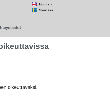
English
Svenska
hteystiedot
oikeuttavissa
en oikeuttavaksi.