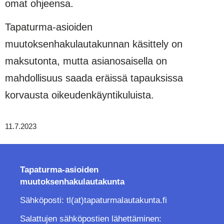
omat ohjeensa.
Tapaturma-asioiden
muutoksenhakulautakunnan käsittely on
maksutonta, mutta asianosaisella on
mahdollisuus saada eräissä tapauksissa
korvausta oikeudenkäyntikuluista.
11.7.2023
Tapaturma-asioiden
muutoksenhakulautakunta
Sähköposti: tl(at)tapaturmalautakunta.fi
Salattujen sähköpostien lähettäminen: