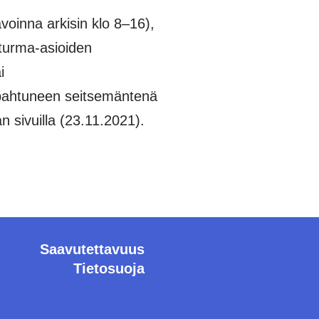
oinna arkisin klo 8–16),
aturma-asioiden
i
tapahtuneen seitsemäntenä
 sivuilla (23.11.2021).
Saavutettavuus
Tietosuoja