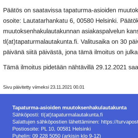
Päätös on saatavissa tapaturma-asioiden muutokse
osoite: Lautatarhankatu 6, 00580 Helsinki. Päät
muutoksenhakulautakunnan asiakaspalvelun kanssa
tl(at)tapaturmalautakunta.fi. Valitusaika on 30 p
päivänä siitä päivästä, jona tämä ilmoitus on jul
Tämä ilmoitus pidetään nähtävillä 29.12.2021 sa
Sivu päivitetty viimeksi 23.11.2021 00.01
Tapaturma-asioiden muutoksenhakulautakunta
Sähköposti: tl(at)tapaturmalautakunta.fi
Salattujen sähköpostien lähettäminen:
https://turvapos
Postiosoite: PL 10, 00581 Helsinki
Puhelin: 09 228 5050 (arkisin klo 9-12)