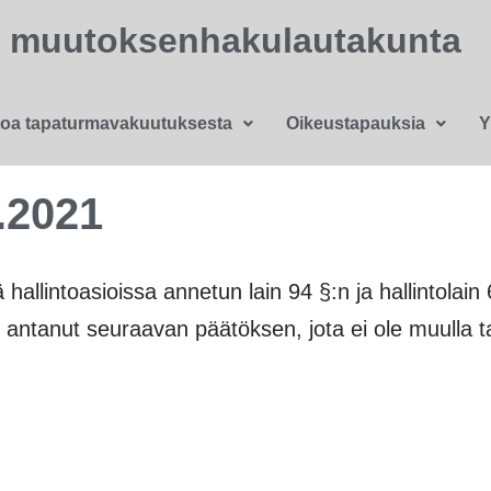
n muutoksenhakulautakunta
toa tapaturmavakuutuksesta
Oikeustapauksia
Y
.2021
allintoasioissa annetun lain 94 §:n ja hallintolain 6
ntanut seuraavan päätöksen, jota ei ole muulla tav