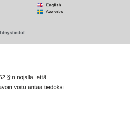
English
Svenska
hteystiedot
2 §:n nojalla, että
oin voitu antaa tiedoksi