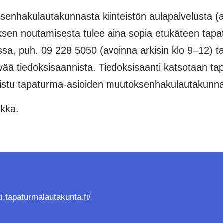
nhakulautakunnasta kiinteistön aulapalvelusta (av
öksen noutamisesta tulee aina sopia etukäteen tap
, puh. 09 228 5050 (avoinna arkisin klo 9–12) ta
äivää tiedoksisaannista. Tiedoksisaanti katsotaan 
kaistu tapaturma-asioiden muutoksenhakulautakunnan
akka.
ti.tapaturmalautakunta.fi/