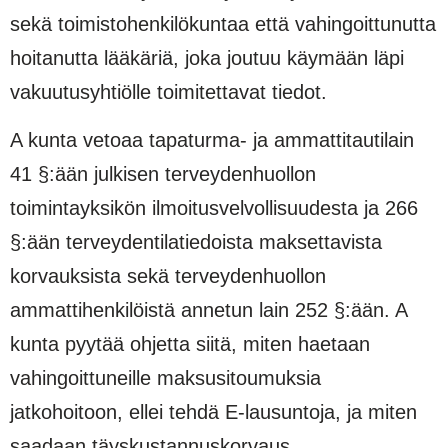
sekä toimistohenkilökuntaa että vahingoittunutta
hoitanutta lääkäriä, joka joutuu käymään läpi
vakuutusyhtiölle toimitettavat tiedot.
A kunta vetoaa tapaturma- ja ammattitautilain
41 §:ään julkisen terveydenhuollon
toimintayksikön ilmoitusvelvollisuudesta ja 266
§:ään terveydentilatiedoista maksettavista
korvauksista sekä terveydenhuollon
ammattihenkilöistä annetun lain 252 §:ään. A
kunta pyytää ohjetta siitä, miten haetaan
vahingoittuneille maksusitoumuksia
jatkohoitoon, ellei tehdä E-lausuntoja, ja miten
saadaan täyskustannuskorvaus.