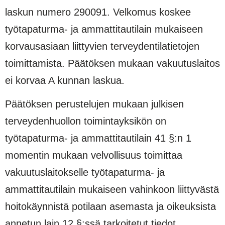
laskun numero 290091. Velkomus koskee
työtapaturma- ja ammattitautilain mukaiseen
korvausasiaan liittyvien terveydentilatietojen
toimittamista. Päätöksen mukaan vakuutuslaitos
ei korvaa A kunnan laskua.
Päätöksen perustelujen mukaan julkisen
terveydenhuollon toimintayksikön on
työtapaturma- ja ammattitautilain 41 §:n 1
momentin mukaan velvollisuus toimittaa
vakuutuslaitokselle työtapaturma- ja
ammattitautilain mukaiseen vahinkoon liittyvästä
hoitokäynnistä potilaan asemasta ja oikeuksista
annetun lain 12 §:ssä tarkoitetut tiedot.