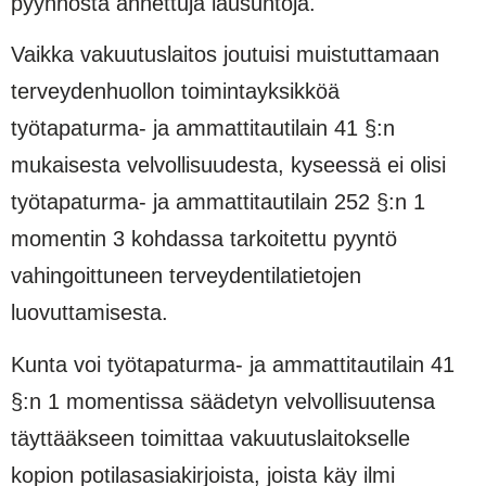
pyynnöstä annettuja lausuntoja.
Vaikka vakuutuslaitos joutuisi muistuttamaan
terveydenhuollon toimintayksikköä
työtapaturma- ja ammattitautilain 41 §:n
mukaisesta velvollisuudesta, kyseessä ei olisi
työtapaturma- ja ammattitautilain 252 §:n 1
momentin 3 kohdassa tarkoitettu pyyntö
vahingoittuneen terveydentilatietojen
luovuttamisesta.
Kunta voi työtapaturma- ja ammattitautilain 41
§:n 1 momentissa säädetyn velvollisuutensa
täyttääkseen toimittaa vakuutuslaitokselle
kopion potilasasiakirjoista, joista käy ilmi