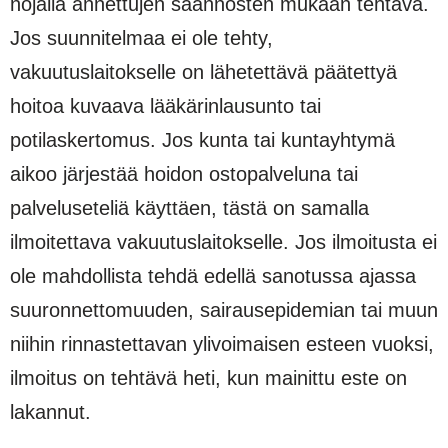
nojalla annettujen säännösten mukaan tehtävä.
Jos suunnitelmaa ei ole tehty,
vakuutuslaitokselle on lähetettävä päätettyä
hoitoa kuvaava lääkärinlausunto tai
potilaskertomus. Jos kunta tai kuntayhtymä
aikoo järjestää hoidon ostopalveluna tai
palveluseteliä käyttäen, tästä on samalla
ilmoitettava vakuutuslaitokselle. Jos ilmoitusta ei
ole mahdollista tehdä edellä sanotussa ajassa
suuronnettomuuden, sairausepidemian tai muun
niihin rinnastettavan ylivoimaisen esteen vuoksi,
ilmoitus on tehtävä heti, kun mainittu este on
lakannut.