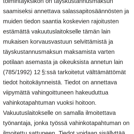
toimintayksikön on täyskustannusmaksun
saamiseksi annettava salassapitosäännösten ja
muiden tiedon saantia koskevien rajoitusten
estämättä vakuutuslaitokselle tämän lain
mukaisen korvausvastuun selvittämistä ja
täyskustannusmaksun maksamista varten
potilaan asemasta ja oikeuksista annetun lain
(785/1992) 12 §:ssä tarkoitetut välttämättömät
tiedot hoitokäynneistä. Tiedot on annettava
viipymättä vahingoittuneen hakeuduttua
vahinkotapahtuman vuoksi hoitoon.
Vakuutuslaitokselle on samalla ilmoitettava
työnantaja, jonka työssä vahinkotapahtuman on
ilmoitettu sattuneen. Tiedot voidaan sisällyttää