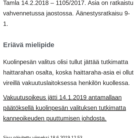
Tamla 14.2.2018 – 1105/2017. Asia on ratkaistu
vahvennetussa jaostossa. Äänestysratkaisu 9-
1.
Eriävä mielipide
Kuolinpesän valitus olisi tullut jättää tutkimatta
haittarahan osalta, koska haittaraha-asia ei ollut
vireillä vakuutuslaitoksessa henkilön kuollessa.
Vakuutusoikeus jätti 14.1.2019 antamallaan
päätöksellä kuolinpesän valituksen tutkimatta
kanneoikeuden puuttumisen johdosta.
Sivu päivitetty viimeksi 18.6.2019 12.53