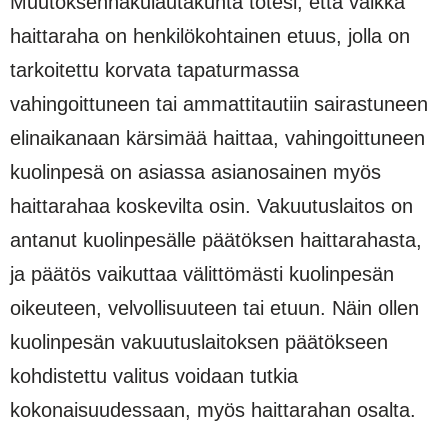
Muutoksenhakulautakunta totesi, että vaikka
haittaraha on henkilökohtainen etuus, jolla on
tarkoitettu korvata tapaturmassa
vahingoittuneen tai ammattitautiin sairastuneen
elinaikanaan kärsimää haittaa, vahingoittuneen
kuolinpesä on asiassa asianosainen myös
haittarahaa koskevilta osin. Vakuutuslaitos on
antanut kuolinpesälle päätöksen haittarahasta,
ja päätös vaikuttaa välittömästi kuolinpesän
oikeuteen, velvollisuuteen tai etuun. Näin ollen
kuolinpesän vakuutuslaitoksen päätökseen
kohdistettu valitus voidaan tutkia
kokonaisuudessaan, myös haittarahan osalta.