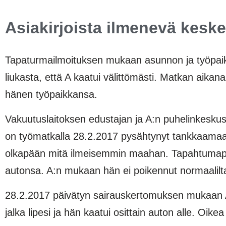
Asiakirjoista ilmenevä keske
Tapaturmailmoituksen mukaan asunnon ja työpaikan
liukasta, että A kaatui välittömästi. Matkan aik
hänen työpaikkansa.
Vakuutuslaitoksen edustajan ja A:n puhelinkeskust
on työmatkalla 28.2.2017 pysähtynyt tankkaamaan 
olkapään mitä ilmeisemmin maahan. Tapahtumap
autonsa. A:n mukaan hän ei poikennut normaalilta 
28.2.2017 päivätyn sairauskertomuksen mukaan A 
jalka lipesi ja hän kaatui osittain auton alle. Oike