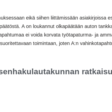
ssaan eikä siihen liittämissään asiakirjoissa esit
äätöstä. A on loukannut olkapäätään auton tan
tapahtumaa ei voida korvata työtapaturma- ja ammatt
suoritettavaan toimintaan, joten A:n vahinkotapah
senhakulautakunnan ratkais