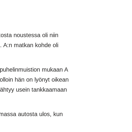
osta noustessa oli niin
ö. A:n matkan kohde oli
n puhelinmuistion mukaan A
loin hän on lyönyt oikean
sähtyy usein tankkaamaan
umassa autosta ulos, kun