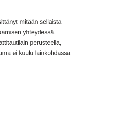
tänyt mitään sellaista
kkaamisen yhteydessä.
itautilain perusteella,
tuma ei kuulu lainkohdassa
u