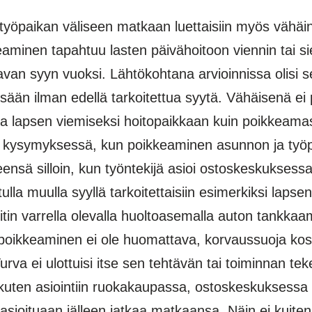
̈paikan väliseen matkaan luettaisiin myös vähäi
aminen tapahtuu lasten päivähoitoon viennin tai si
avan syyn vuoksi. Lähtökohtana arvioinnissa olisi
dessään ilman edellä tarkoitettua syytä. Vähäisenä 
ta lapsen viemiseksi hoitopaikkaan kuin poikkeama
si kysymyksessä, kun poikkeaminen asunnon ja työpaika
ensä silloin, kun työntekijä asioi ostoskeskuksessa 
la muulla syyllä tarkoitettaisiin esimerkiksi lapsen
in varrella olevalla huoltoasemalla auton tankkaami
poikkeaminen ei ole huomattava, korvaussuoja koskis
 Turva ei ulottuisi itse sen tehtävän tai toiminnan 
 kuten asiointiin ruokakaupassa, ostoskeskuksessa t
a asioituaan jälleen jatkaa matkaansa. Näin ei kuiten