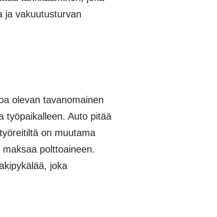
va ja vakuutusturvan
tsoa olevan tavanomainen
a työpaikalleen. Auto pitää
yöreitiltä on muutama
s maksaa polttoaineen.
ipykälää, joka