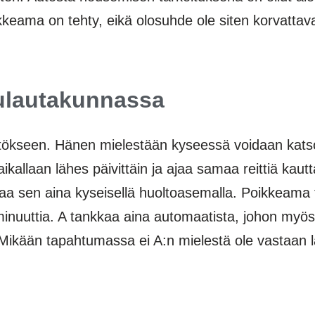
ikkeama on tehty, eikä olosuhde ole siten korvatta
ulautakunnassa
ökseen. Hänen mielestään kyseessä voidaan ka
ikallaan lähes päivittäin ja ajaa samaa reittiä kautt
kaa sen aina kyseisellä huoltoasemalla. Poikkeama t
 minuuttia. A tankkaa aina automaatista, johon myö
 Mikään tapahtumassa ei A:n mielestä ole vastaan lak