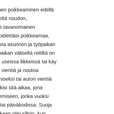
nen poikkeaminen edellä
eltä noudon,
 se tavanomainen
ei pidettäisi poikkeamaa,
sta asunnon ja työpaikan
n väliseltä reitiltä on
useissa liikkeissä tai käy
 vientiä ja noutoa
seksi tai auton vientiä
i sitä aikaa, jona
tekemiseen, jonka vuoksi
ai päiväkodissa. Suoja
kaan olisi silloin, kun