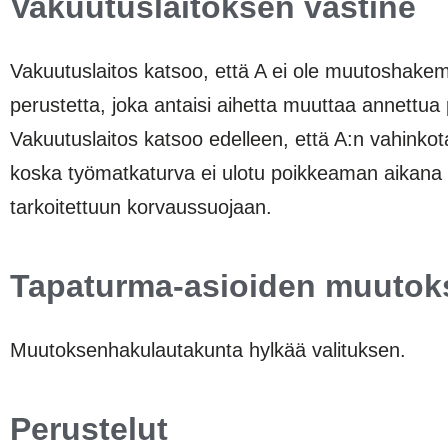
Vakuutuslaitoksen vastine
Vakuutuslaitos katsoo, että A ei ole muutoshakemukse
perustetta, joka antaisi aihetta muuttaa annettua p
Vakuutuslaitos katsoo edelleen, että A:n vahinko
koska työmatkaturva ei ulotu poikkeaman aikana 
tarkoitettuun korvaussuojaan.
Tapaturma-asioiden muutok
Muutoksenhakulautakunta hylkää valituksen.
Perustelut