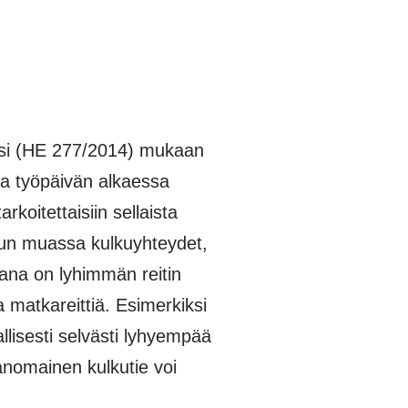
aeiksi (HE 277/2014) mukaan
a työpäivän alkaessa
arkoitettaisiin sellaista
 muun muassa kulkuyhteydet,
htana on lyhimmän reitin
ta matkareittiä. Esimerkiksi
llisesti selvästi lyhyempää
vanomainen kulkutie voi