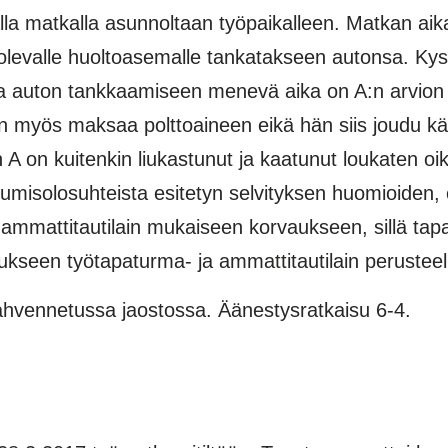
uvalla matkalla asunnoltaan työpaikalleen. Matkan a
lla olevalle huoltoasemalle tankatakseen autonsa. K
ssä ja auton tankkaamiseen menevä aika on A:n arvi
myös maksaa polttoaineen eikä hän siis joudu kä
 on kuitenkin liukastunut ja kaatunut loukaten oikea
solosuhteista esitetyn selvityksen huomioiden, ett
 ammattitautilain mukaiseen korvaukseen, sillä tap
aukseen työtapaturma- ja ammattitautilain perusteel
hvennetussa jaostossa. Äänestysratkaisu 6-4.