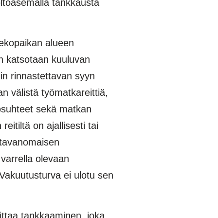
uoltoasemalla tankkausta
ntekopaikan alueen
ohon katsotaan kuuluvan
hin rinnastettavan syyn
välistä työmatkareittiä,
losuhteet sekä matkan
tiltä on ajallisesti tai
a tavanomaisen
 varrella olevaan
. Vakuutusturva ei ulotu sen
ittaa tankkaaminen, joka