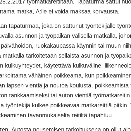
28.2.2017 työmatkareitiltään. Tapaturma sattui h
koittama matka, A:lle ei voida maksaa korvausta.
̈n tapaturmaa, joka on sattunut työntekijälle työ
tuvalla asunnon ja työpaikan välisellä matkalla, j
n päivähoidon, ruokakaupassa käynnin tai muun nii
 matkalla tarkoitetaan sellaista asunnon ja työpaikan 
 kulkuyhteydet, käytettävä kulkuväline, liikenneo
tarkoittama vähäinen poikkeama, kun poikkeaminen rei
taan lapsen vientiä ja noutoa koulusta, poikkeamist
ton tankkaamiseksi tai auton vientiä työmatkareitin
 työntekijä kulkee poikkeavaa matkareittiä pitkin
kkeaminen tavanmukaiselta reitiltä tapahtuu.
ten. Autosta nousemisen tarkoituksena on ollut alo