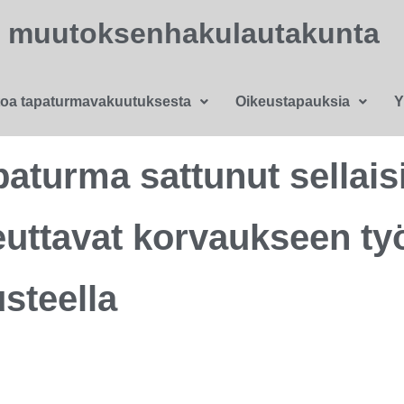
n muutoksenhakulautakunta
toa tapaturmavakuutuksesta
Oikeustapauksia
Y
paturma sattunut sellais
keuttavat korvaukseen t
usteella