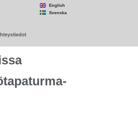
English
Svenska
hteystiedot
issa
yötapaturma-