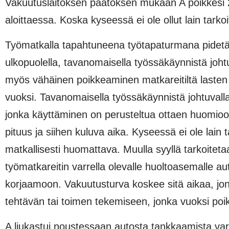
Vakuutuslaitoksen päätöksen mukaan A poikkesi 
aloittaessa. Koska kyseessä ei ole ollut lain tar
Työmatkalla tapahtuneena työtapaturmana pidetäa
ulkopuolella, tavanomaisella työssäkäynnistä joh
myös vähäinen poikkeaminen matkareitiltä laste
vuoksi. Tavanomaisella työssäkäynnistä johtuvalla
jonka käyttäminen on perusteltua ottaen huomioon
pituus ja siihen kuluva aika. Kyseessä ei ole lain 
matkallisesti huomattava. Muulla syyllä tarkoite
työmatkareitin varrella olevalle huoltoasemalle au
korjaamoon. Vakuutusturva koskee sitä aikaa, jona
tehtävän tai toimen tekemiseen, jonka vuoksi poi
A liukastui noustessaan autosta tankkaamista var