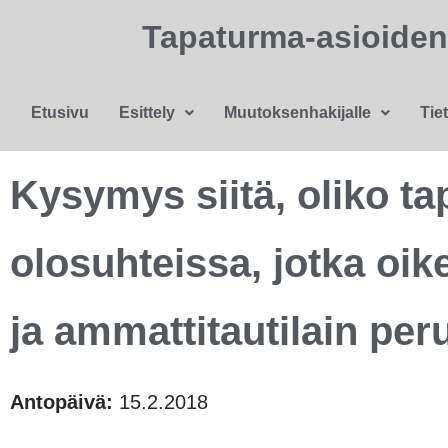
Tapaturma-asioide
Etusivu
Esittely
Muutoksenhakijalle
Tie
Kysymys siitä, oliko ta
olosuhteissa, jotka oi
ja ammattitautilain per
Antopäivä:
15.2.2018