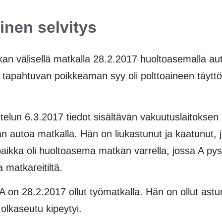
inen selvitys
 välisellä matkalla 28.2.2017 huoltoasemalla aut
ana tapahtuvan poikkeaman syy oli polttoaineen täytt
elun 6.3.2017 tiedot sisältävän vakuutuslaitokse
autoa matkalla. Hän on liukastunut ja kaatunut, jol
aikka oli huoltoasema matkan varrella, jossa A py
matkareitiltä.
on 28.2.2017 ollut työmatkalla. Hän on ollut ast
a olkaseutu kipeytyi.