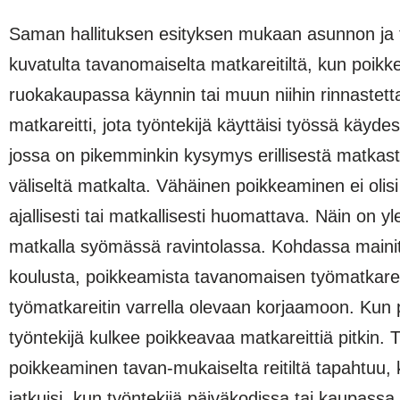
Saman hallituksen esityksen mukaan asunnon ja tyo
kuvatulta tavanomaiselta matkareitiltä, kun poikke
ruokakaupassa käynnin tai muun niihin rinnastett
matkareitti, jota työntekijä käyttäisi työssä käy
jossa on pikemminkin kysymys erillisestä matkas
väliseltä matkalta. Vähäinen poikkeaminen ei oli
ajallisesti tai matkallisesti huomattava. Näin on yle
matkalla syömässä ravintolassa. Kohdassa mainitul
koulusta, poikkeamista tavanomaisen työmatkareit
työmatkareitin varrella olevaan korjaamoon. Kun 
työntekijä kulkee poikkeavaa matkareittiä pitkin.
poikkeaminen tavan-mukaiselta reitiltä tapahtuu,
jatkuisi, kun työntekijä päiväkodissa tai kaupass