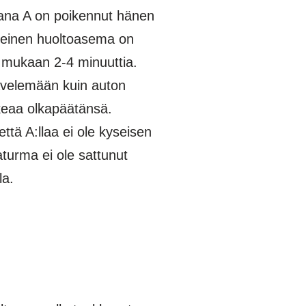
ikana A on poikennut hänen
yseinen huoltoasema on
on mukaan 2-4 minuuttia.
velemään kuin auton
a olkapäätänsä.
ä A:llaa ei ole kyseisen
aturma ei ole sattunut
la.