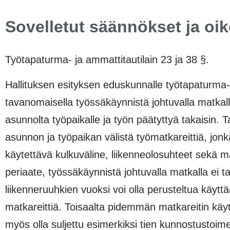
Sovelletut säännökset ja oi
Työtapaturma- ja ammattitautilain 23 ja 38 §.
Hallituksen esityksen eduskunnalle työtapaturma- j
tavanomaisella työssäkäynnistä johtuvalla matkall
asunnolta työpaikalle ja työn päätyttyä takaisin. 
asunnon ja työpaikan välistä työmatkareittiä,
käytettävä kulkuväline, liikenneolosuhteet sekä
periaate, työssäkäynnistä johtuvalla matkalla ei ta
liikenneruuhkien vuoksi voi olla perusteltua käyttäa
matkareittiä. Toisaalta pidemmän matkareitin käy
myös olla suljettu esimerkiksi tien kunnostustoime