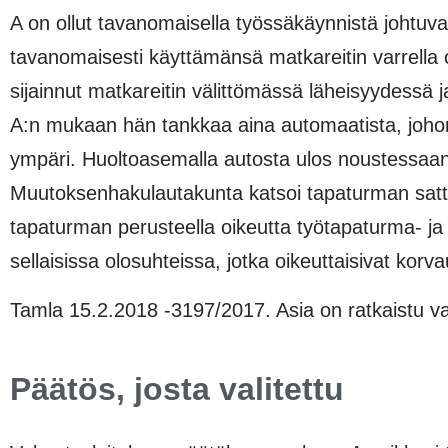
A on ollut tavanomaisella työssäkäynnistä joht
tavanomaisesti käyttämänsä matkareitin varre
sijainnut matkareitin välittömässä läheisyyde
A:n mukaan hän tankkaa aina automaatista, johon 
ympäri. Huoltoasemalla autosta ulos noustessaan A
Muutoksenhakulautakunta katsoi tapaturman sattumi
tapaturman perusteella oikeutta työtapaturma- ja
sellaisissa olosuhteissa, jotka oikeuttaisivat korv
Tamla 15.2.2018 -3197/2017. Asia on ratkaistu va
Päätös, josta valitettu