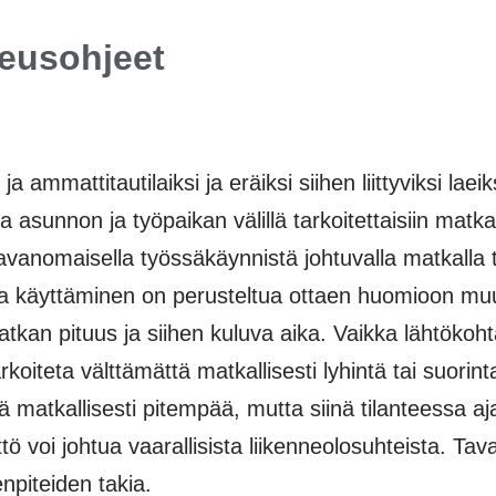
keusohjeet
a ammattitautilaiksi ja eräiksi siihen liittyviksi l
a asunnon ja työpaikan välillä tarkoitettaisiin matka
Tavanomaisella työssäkäynnistä johtuvalla matkalla t
 jonka käyttäminen on perusteltua ottaen huomioon
 matkan pituus ja siihen kuluva aika. Vaikka lähtöko
rkoiteta välttämättä matkallisesti lyhintä tai suorin
̈ matkallisesti pitempää, mutta siinä tilanteessa aja
ttö voi johtua vaarallisista liikenneolosuhteista. Ta
npiteiden takia.