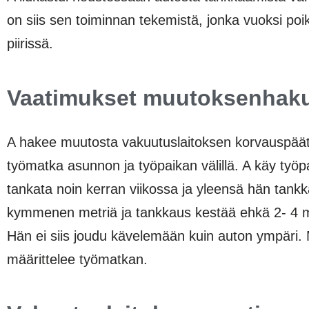
on siis sen toiminnan tekemistä, jonka vuoksi po
piirissä.
Vaatimukset muutoksenhak
A hakee muutosta vakuutuslaitoksen korvauspäät
työmatka asunnon ja työpaikan välillä. A käy työpa
tankata noin kerran viikossa ja yleensä hän tank
kymmenen metriä ja tankkaus kestää ehkä 2- 4
Hän ei siis joudu kävelemään kuin auton ympäri.
määrittelee työmatkan.