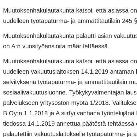
Muutoksenhakulautakunta katsoi, että asiassa on es
uudelleen työtapaturma- ja ammattitautilain 245 §:
Muutoksenhakulautakunta palautti asian vakuutusla
on A:n vuosityöansioita määritettäessä.
Muutoksenhakulautakunta katsoi, että asiassa on il
uudelleen vakuutuslaitoksen 14.1.2019 antaman la
selvityksenä työtapaturma- ja ammattitautilain 
sosiaalivakuutusluonne. Työkykyvalmentajan lau­s
palvelukseen yritysoston myötä 1/2018. Valituks
B Oy:n 1.1.2018 ja A siirtyi vanhana työntekijänä 
tiedossa 14.1.2019 annettua päätöstä tehtäessä e
palautettiin vakuutuslaitokselle työtapaturma- ja 