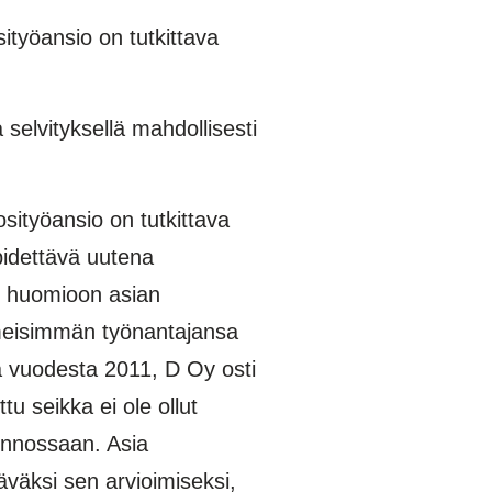
­työansio on tutkittava
selvityksellä mahdollisesti
sityöansio on tutkittava
pidettävä uutena
n huomioon asian
imeisimmän työnantajansa
a vuodesta 2011, D Oy osti
u seikka ei ole ollut
unnossaan. Asia
äväksi sen arvioimiseksi,