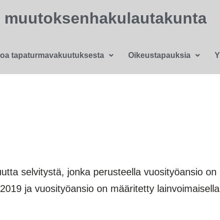
n muutoksenhakulautakunta
toa tapaturmavakuutuksesta
Oikeustapauksia
Y
utta selvitystä, jonka perus­teella vuosityöansio on
2019 ja vuosityöansio on määritetty lainvoimaisell