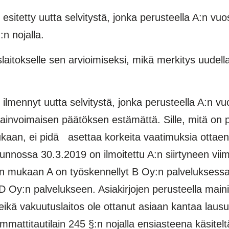
itetty uutta selvitystä, jonka perusteella A:n vuosi
n nojalla.
itokselle sen arvioimiseksi, mikä merkitys uudella 
mennyt uutta selvitystä, jonka perusteella A:n vuo­
invoimaisen päätöksen estä­mättä. Sille, mitä on 
mukaan, ei pidä asettaa korkeita vaatimuksia ottae
unnossa 30.3.2019 on ilmoitettu A:n siirtyneen vi
en mukaan A on työskennellyt B Oy:n palveluksess
D Oy:n palvelukseen. Asiakirjojen perusteella mainitt
ikä vakuutuslaitos ole ottanut asi­aan kantaa laus
ammattitautilain 245 §:n nojalla ensiasteena käsitelt