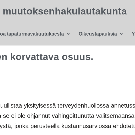
n muutoksenhakulautakunta
toa tapaturmavakuutuksesta
Oikeustapauksia
Y
 korvattava osuus.
tuullistaa yksityisessä terveydenhuollossa annetu
se ei ole ohjannut vahingoittunutta valitsemaansa
itystä, jonka perusteella kustannusarviossa ehdotet