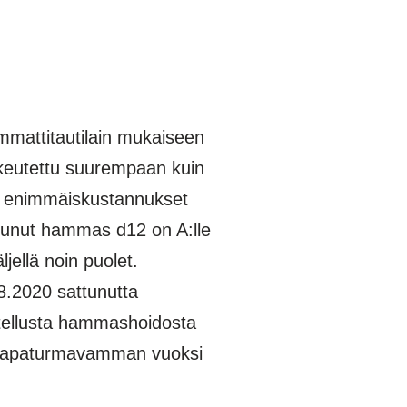
mmattitautilain mukaiseen
keutettu suurempaan kuin
t enimmäiskustannukset
itunut hammas d12 on A:lle
jellä noin puolet.
8.2020 sattunutta
itellusta hammashoidosta
an tapaturmavamman vuoksi