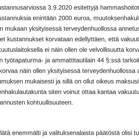
 kustannusarviossa 3.9.2020 esitettyjä hammashoito
ustannuksia enintään 2000 euroa, muutoksenhakula
in mukaan yksityisessä terveydenhuollossa annetu
eet kustannukset korvataan edellyttäen, että vakuut
uslaitoksella ei näin ollen ole velvollisuutta korv
yötapaturma- ja ammattitautilain 44 §:ssä tarkoitet
 korvaa näin ollen yksityisessä terveydenhuollossa
uksen mukaisesti ja sillä on ollut oikeus maksusi
hakulautakunta siten voinut ottaa kantaa vakuutu
tannusten kohtuullisuuteen.
hylätä enemmälti ja valituksenalaista päätöstä olisi 