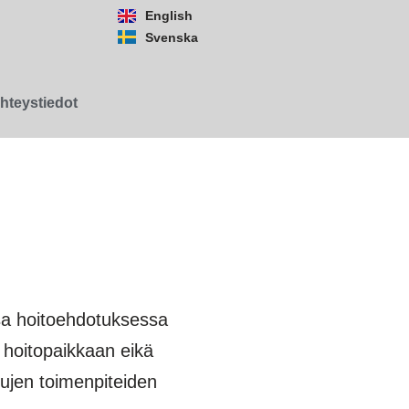
English
Svenska
hteystiedot
ssa hoitoehdotuksessa
 hoitopaikkaan eikä
tujen toimenpiteiden