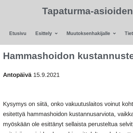
Tapaturma-asioide
Etusivu
Esittely
Muutoksenhakijalle
Tie
Hammashoidon kustannusten
Antopäivä
15.9.2021
Kysymys on siitä, onko vakuutuslaitos voinut koh
esitettyä hammashoidon kustannusarviota, vaikka 
myöskään ole esittänyt sellaista perusteltua selv