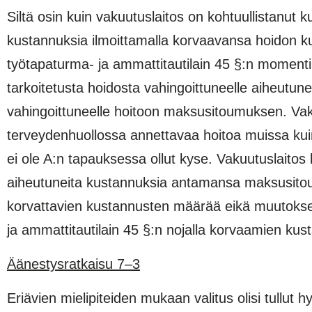
Siltä osin kuin vakuutuslaitos on kohtuullistanut
kustannuksia ilmoittamalla korvaavansa hoidon k
työtapaturma- ja ammattitautilain 45 §:n moment
tarkoitetusta hoidosta vahingoittuneelle aiheutun
vahingoittuneelle hoitoon maksusitoumuksen. Vakuut
terveydenhuollossa annettavaa hoitoa muissa kuin t
ei ole A:n tapauksessa ollut kyse. Vakuutuslaitos
aiheutuneita kustannuksia antamansa maksusitoum
korvattavien kustannusten määrää eikä muutoksen
ja ammattitautilain 45 §:n nojalla korvaamien kus
Äänestysratkaisu 7–3
Eriävien mielipiteiden mukaan valitus olisi tullut 