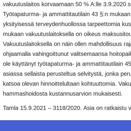
vakuutuslaitos korvaamaan 50 % A:lle 3.9.2020 s
Työtapaturma- ja ammattitautilain 43 §:n mukaan 
yksityisessä terveydenhuollossa tarpeettomia kus
mukaan vakuutuslaitoksella on oikeus maksusitou
Vakuutuslaitoksella on näin ollen mahdollisuus r
ohjaamalla vahingoittunut valitsemaansa hoitopaik
ole käyttänyt työtapaturma- ja ammattitautilain 
asiassa sellaista perusteltua selvitystä, jonka pe
katsoa olevan hinnoittelultaan kohtuuttomia. Vaku
hammashoidosta kustannusarvion mukaisesti.
Tamla 15.9.2021 – 3118/2020. Asia on ratkaistu 