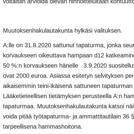
voitaisiin arvioida olevan hinnoittelultaan kohtuutt
Muutoksenhakulautakunta hylkäsi valituksen.
A:lle on 31.8.2020 sattunut tapaturma, jonka seu
korvaukseen oikeuttava hampaan d12 katkeaminen
50 %:n korvaukseen hänelle 3.9.2020 suositellu
ovat 2000 euroa. Asiassa esitetyn selvityksen p
aikaisemmin teini-ikäisenä sattuneen tapaturman vuo
Lääketieteellisen tietämyksen perusteella A:n ha
tapaturmaa. Muutoksenhakulautakunta katsoi näi
voida pitää työtapaturma- ja ammattitautilain 36
tarpeellisena hammashoitona.