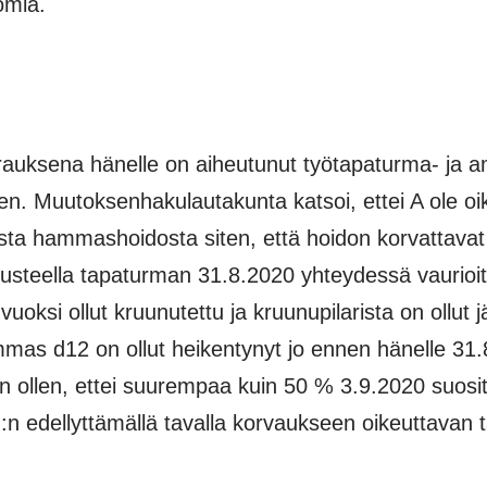
omia.
rauksena hänelle on aiheutunut työtapaturma- ja a
. Muutoksenhakulautakunta katsoi, ettei A ole oi
sta hammashoidosta siten, että hoidon korvattava
erusteella tapaturman 31.8.2020 yhteydessä vaurio
ksi ollut kruunutettu ja kruunupilarista on ollut jäl
mmas d12 on ollut heikentynyt jo ennen hänelle 31.
n ollen, ettei suurempaa kuin 50 % 3.9.2020 suos
 §:n edellyttämällä tavalla korvaukseen oikeuttav