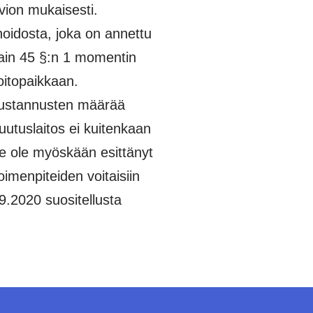
vion mukaisesti.
oidosta, joka on annettu
lain 45 §:n 1 momentin
oitopaikkaan.
 kustannusten määrää
uutuslaitos ei kuitenkaan
se ole myöskään esittänyt
oimenpiteiden voitaisiin
9.2020 suositellusta