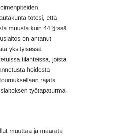
toimenpiteiden
utakunta totesi, että
sta muusta kuin 44 §:ssä
uslaitos on antanut
ata yksityisessä
uissa tilanteissa, joista
 annetusta hoidosta
toumuksellaan rajata
slaitoksen työtapaturma-
tullut muuttaa ja määrätä