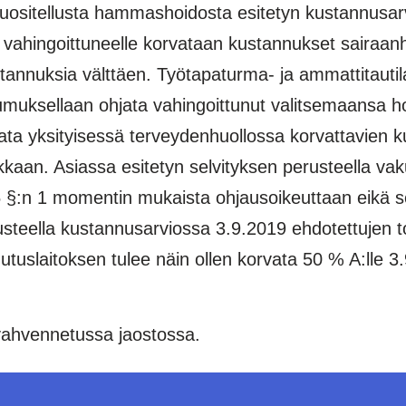
uositellusta hammashoidosta esitetyn kustannusar
vahingoittuneelle korvataan kustannukset sairaanh
tannuksia välttäen. Työtapaturma- ja ammattitauti
muksellaan ohjata vahingoittunut valitsemaansa h
ajata yksityisessä terveydenhuollossa korvattavien
kaan. Asiassa esitetyn selvityksen perusteella vak
45 §:n 1 momentin mukaista ohjausoikeuttaan eikä 
rusteella kustannusarviossa 3.9.2019 ehdotettujen t
utuslaitoksen tulee näin ollen korvata 50 % A:lle 3.
vahvennetussa jaostossa.