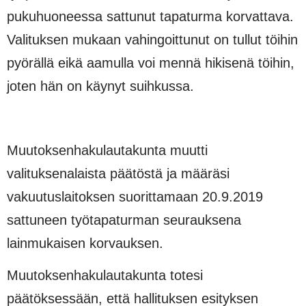
pukuhuoneessa sattunut tapaturma korvattava.
Valituksen mukaan vahingoittunut on tullut töi­hin
pyörällä eikä aamulla voi mennä hikisenä töihin,
joten hän on käynyt suihkussa.
Muutoksenhakulautakunta muutti
valituksenalaista päätöstä ja määräsi
vakuutuslaitoksen suoritta­maan 20.9.2019
sattuneen työtapaturman seurauksena
lainmukaisen korvauksen.
Muutoksenhakulautakunta totesi
päätöksessään, että hallituksen esityksen