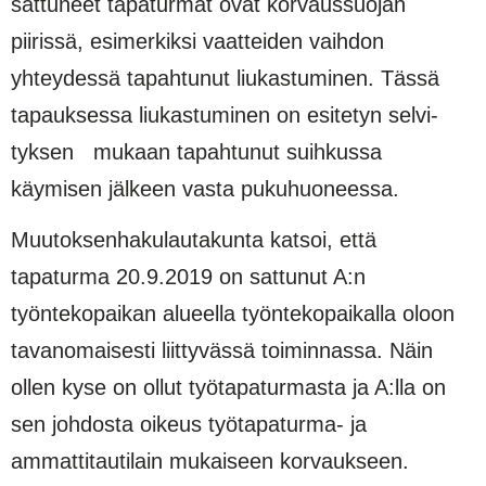
sattuneet tapaturmat ovat korvaussuojan
piirissä, esimerkiksi vaattei­den vaihdon
yhteydessä tapahtunut liukastuminen. Tässä
tapauksessa liukastuminen on esitetyn selvi­
tyksen mukaan tapahtunut suihkussa
käymisen jälkeen vasta pukuhuoneessa.
Muutoksenhakulautakunta katsoi, että
tapaturma 20.9.2019 on sattunut A:n
työntekopaikan alueella työntekopaikalla oloon
tavanomaisesti liittyvässä toiminnassa. Näin
ollen kyse on ollut työtapaturmasta ja A:lla on
sen johdosta oikeus työtapaturma- ja
ammattitautilain mukaiseen korvaukseen.