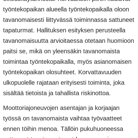
työntekopaikan alu­eella työntekopaikalla oloon
tavanomaisesti liittyvässä toiminnassa sattuneet
tapaturmat. Hallituksen esityksen perusteella
tavanomaisuutta arvioitaessa otetaan huomioon
paitsi se, mikä on yleensäkin ta­vanomaista
toimintaa työntekopaikalla, myös asianomaisen
työntekopaikan olosuhteet. Korvattavuu­den
ulkopuolelle rajataan erityisesti toiminta, joka
sisältää tietoista ja tahallista riskinottoa.
Moottoriajoneuvojen asentajan ja korjaajan
työssä on tavanomaista vaihtaa työvaatteet
ennen töihin menoa. Tällöin pukuhuoneessa