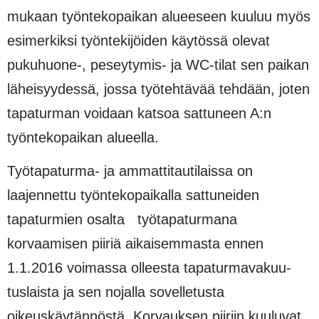
mukaan työntekopaikan alueeseen kuuluu myös
esimerkiksi työntekijöiden käytössä olevat
pukuhuone-, peseytymis- ja WC-tilat sen paikan
läheisyydessä, jossa työtehtävää tehdään, joten
tapaturman voidaan katsoa sattuneen A:n
työntekopaikan alueella.
Työtapaturma- ja ammattitautilaissa on
laajennettu työntekopaikalla sattuneiden
tapaturmien osalta työtapaturmana
korvaamisen piiriä aikaisemmasta ennen
1.1.2016 voimassa olleesta tapaturmavakuu­
tuslaista ja sen nojalla sovelletusta
oikeuskäytännöstä. Korvauksen piiriin kuuluvat