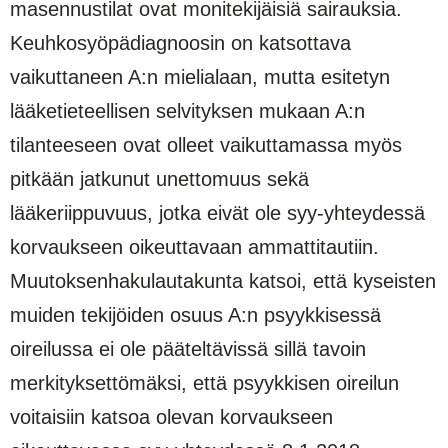
masennustilat ovat monitekijäisiä sairauksia.
Keuhkosyöpädiagnoosin on katsottava
vaikuttaneen A:n mielialaan, mutta esitetyn
lääketieteellisen selvityksen mukaan A:n
tilanteeseen ovat olleet vaikuttamassa myös
pitkään jatkunut unettomuus sekä
lääkeriippuvuus, jotka eivät ole syy-yhteydessä
korvaukseen oikeuttavaan ammattitautiin.
Muutoksenhakulautakunta katsoi, että kyseisten
muiden tekijöiden osuus A:n psyykkisessä
oireilussa ei ole pääteltävissä sillä tavoin
merkityksettömäksi, että psyykkisen oireilun
voitaisiin katsoa olevan korvaukseen