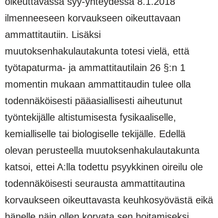
oikeuttavassa syy-yhteydessä 8.1.2018
ilmenneeseen korvaukseen oikeuttavaan
ammattitautiin. Lisäksi
muutoksenhakulautakunta totesi vielä, että
työtapaturma- ja ammattitautilain 26 §:n 1
momentin mukaan ammattitaudin tulee olla
todennäköisesti pääasiallisesti aiheutunut
työntekijälle altistumisesta fysikaaliselle,
kemialliselle tai biologiselle tekijälle. Edellä
olevan perusteella muutoksenhakulautakunta
katsoi, ettei A:lla todettu psyykkinen oireilu ole
todennäköisesti seurausta ammattitautina
korvaukseen oikeuttavasta keuhkosyövästä eikä
hänelle näin ollen korvata sen hoitamiseksi