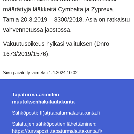
määrättyjä lääkkeitä Cymbalta ja Zyprexa.
Tamla 20.3.2019 – 3300/2018. Asia on ratkaistu
vahvennetussa jaostossa.
Vakuutusoikeus hylkäsi valituksen (Dnro
1673/2019/1576).
Sivu päivitetty viimeksi 1.4.2024 10.02
Tapaturma-asioiden
muutoksenhakulautakunta
Sähköposti: tl(at)tapaturmalautakunta.fi
Salattujen sähköpostien lähettäminen:
https://turvaposti.tapaturmalautakunta.fi/