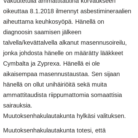
Vakuutetulla ammattitautina korvaukseen
oikeuttaa 8.1.2018 ilmennyt asbestimineraalien
aiheuttama keuhkosyöpä. Hänellä on
diagnoosin saamisen jälkeen
talvella/kevättalvella alkanut masennusoireilu,
jonka johdosta hänelle on määrätty lääkkeet
Cymbalta ja Zyprexa. Hänellä ei ole
aikaisempaa masennustaustaa. Sen sijaan
hänellä on ollut unihäiriöitä sekä muita
ammattitaudista riippumattomia somaattisia
sairauksia.
Muutoksenhakulautakunta hylkäsi valituksen.
Muutoksenhakulautakunta totesi, että