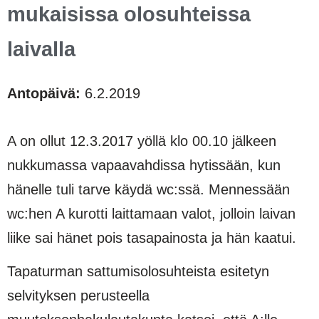
mukaisissa olosuhteissa
laivalla
Antopäivä:
6.2.2019
A on ollut 12.3.2017 yöllä klo 00.10 jälkeen
nukkumassa vapaavahdissa hytissään, kun
hänelle tuli tarve käydä wc:ssä. Mennessään
wc:hen A kurotti laittamaan valot, jolloin laivan
liike sai hänet pois tasapainosta ja hän kaatui.
Tapaturman sattumisolosuhteista esitetyn
selvityksen perusteella