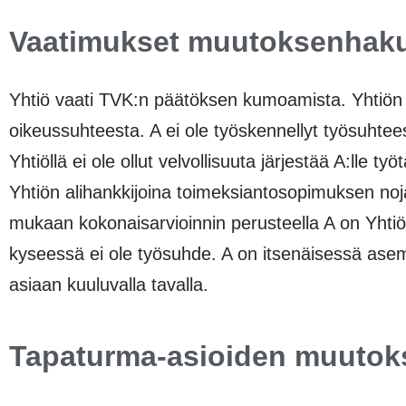
Vaatimukset muutoksenhak
Yhtiö vaati TVK:n päätöksen kumoamista. Yhtiön 
oikeussuhteesta. A ei ole työskennellyt työsuhtee
Yhtiöllä ei ole ollut velvollisuuta järjestää A:lle
Yhtiön alihankkijoina toimeksiantosopimuksen nojal
mukaan kokonaisarvioinnin perusteella A on Yhti
kyseessä ei ole työsuhde. A on itsenäisessä asem
asiaan kuuluvalla tavalla.
Tapaturma-asioiden muutok