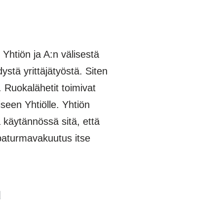
Yhtiön ja A:n välisestä
stä yrittäjätyöstä. Siten
. Ruokalähetit toimivat
seen Yhtiölle. Yhtiön
 käytännössä sitä, että
apaturmavakuutus itse
u