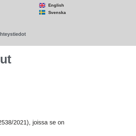
English
Svenska
hteystiedot
ut
538/2021), joissa se on