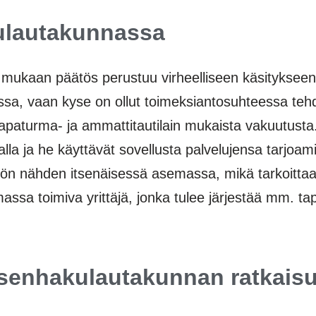
ulautakunnassa
mukaan päätös perustuu virheelliseen käsitykseen 
ssa, vaan kyse on ollut toimeksiantosuhteessa tehdy
 työtapaturma- ja ammattitautilain mukaista vakuutusta
la ja he käyttävät sovellusta palvelujensa tarjoami
öön nähden itsenäisessä asemassa, mikä tarkoittaa
assa toimiva yrittäjä, jonka tulee järjestää mm. t
senhakulautakunnan ratkais