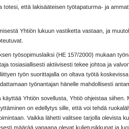
totesi, että lakisääteisen työtapaturma- ja ammat
isestä Yhtiön lukuun vastiketta vastaan, ja muut
oteutuvat.
yksen työsopimuslaiksi (HE 157/2000) mukaan työnan
ja tosiasiallisesti aktiivisesti tekee johtoa ja valv
ittyen työn suorittajalla on oltava työtä koskevissa 
dattamaan työnantajan hänelle mahdollisesti antam
ta käyttää Yhtiön sovellusta, Yhtiö ohjeistaa siihe
yttäminen on edellytys sille, että voi tehdä ruokalä
mintaan. Vaikka lähetti valitsee tarjolla olevista ku
lisesti määrää vapaana olevat kuljetusikkunat ja luok