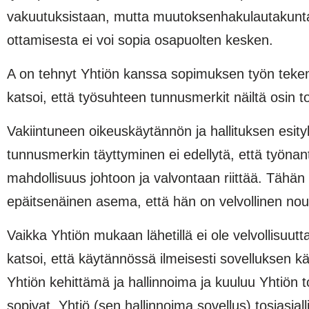
vakuutuksistaan, mutta muutoksenhakulautakunta 
ottamisesta ei voi sopia osapuolten kesken.
A on tehnyt Yhtiön kanssa sopimuksen työn tekem
katsoi, että työsuhteen tunnusmerkit näiltä osin t
Vakiintuneen oikeuskäytännön ja hallituksen esit
tunnusmerkin täyttyminen ei edellytä, että työnanta
mahdollisuus johtoon ja valvontaan riittää. Tähän li
epäitsenäinen asema, että hän on velvollinen nou
Vaikka Yhtiön mukaan lähetillä ei ole velvollisuut
katsoi, että käytännössä ilmeisesti sovelluksen kä
Yhtiön kehittämä ja hallinnoima ja kuuluu Yhtiön toi
sopivat, Yhtiö (sen hallinnoima sovellus) tosiasial