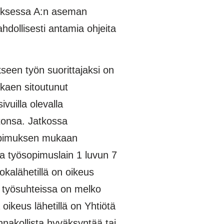
apauksessa A:n aseman
hdollisesti antamia ohjeita
seen työn suorittajaksi on
lkaen sitoutunut
vuilla olevalla
tonsa. Jatkossa
 Sopimuksen mukaan
a työsopimuslain 1 luvun 7
okalähetillä on oikeus
s työsuhteissa on melko
oikeus lähetillä on Yhtiötä
nnakollista hyväksyntää tai