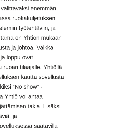
n valittavaksi enemmän
nassa ruokakuljetuksen
lemiin työtehtäviin, ja
kka tämä on Yhtiön mukaan
usta ja johtoa. Vaikka
 ja loppu ovat
ruoan tilaajalle. Yhtiöllä
lluksen kautta sovellusta
kiksi ”No show” -
la Yhtiö voi antaa
ättämisen takia. Lisäksi
viä, ja
sovelluksessa saatavilla