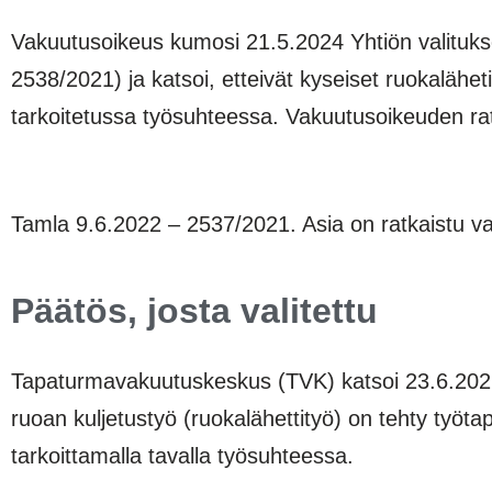
Vakuutusoikeus kumosi 21.5.2024 Yhtiön valituk
2538/2021) ja katsoi, etteivät kyseiset ruokalähe
tarkoitetussa työsuhteessa. Vakuutusoikeuden rat
Tamla 9.6.2022 – 2537/2021. Asia on ratkaistu v
Päätös, josta valitettu
Tapaturmavakuutuskeskus (TVK) katsoi 23.6.2021
ruoan kuljetustyö (ruokalähettityö) on tehty työta
tarkoittamalla tavalla työsuhteessa.