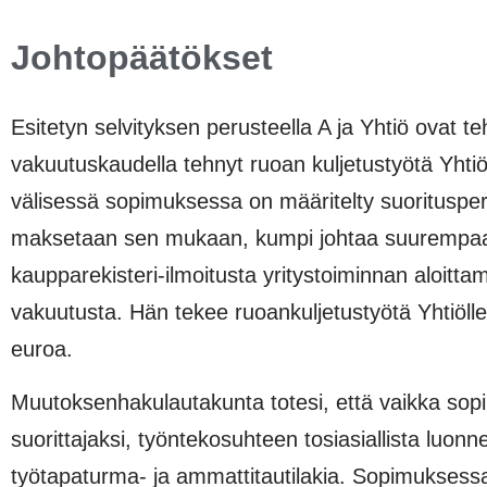
Johtopäätökset
Esitetyn selvityksen perusteella A ja Yhtiö ovat 
vakuutuskaudella tehnyt ruoan kuljetustyötä Yhti
välisessä sopimuksessa on määritelty suoritusperu
maksetaan sen mukaan, kumpi johtaa suurempaan v
kaupparekisteri-ilmoitusta yritystoiminnan aloittam
vakuutusta. Hän tekee ruoankuljetustyötä Yhtiölle
euroa.
Muutoksenhakulautakunta totesi, että vaikka sopi
suorittajaksi, työntekosuhteen tosiasiallista luon
työtapaturma- ja ammattitautilakia. Sopimuksessa Y