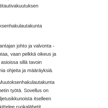
titautivakuutuksen
oksenhakulautakunta
tajan johto ja valvonta -
ontaa, vaan pelkkä oikeus ja
asioissa sillä tavoin
ia ohjeita ja määräyksiä.
n. Muutoksenhakulautakunta
hetin työtä. Sovellus on
ljetusikkunoista itselleen
ittelee ruokalähetit