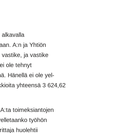
 alkavalla
aan. A:n ja Yhtiön
vastike, ja vastike
i ole tehnyt
ä. Hänellä ei ole yel-
kkioita yhteensä 3 624,62
 A:ta toimeksiantojen
ovelletaanko työhön
ttaja huolehtii