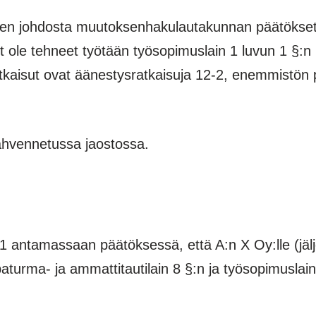
sen johdosta muutoksenhakulautakunnan päätökset
tit ole tehneet työtään työsopimuslain 1 luvun 1 §:
kaisut ovat äänestysratkaisuja 12-2, enemmistön p
ahvennetussa jaostossa.
 antamassaan päätöksessä, että A:n X Oy:lle (jä
paturma- ja ammattitautilain 8 §:n ja työsopimuslain