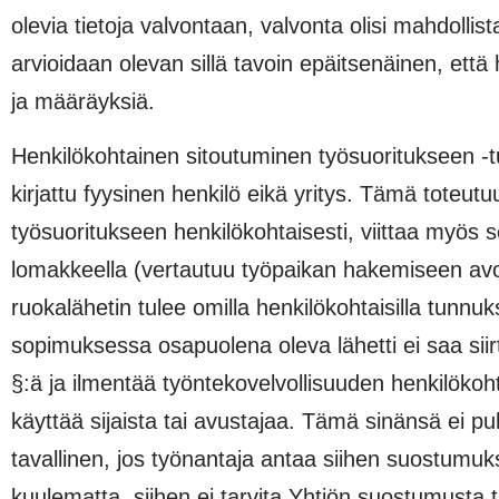
olevia tietoja valvontaan, valvonta olisi mahdollis
arvioidaan olevan sillä tavoin epäitsenäinen, ett
ja määräyksiä.
Henkilökohtainen sitoutuminen työsuoritukseen -t
kirjattu fyysinen henkilö eikä yritys. Tämä toteutu
työsuoritukseen henkilökohtaisesti, viittaa myös se
lomakkeella (vertautuu työpaikan hakemiseen avoi
ruokalähetin tulee omilla henkilökohtaisilla tunnu
sopimuksessa osapuolena oleva lähetti ei saa sii
§:ä ja ilmentää työntekovelvollisuuden henkilökoht
käyttää sijaista tai avustajaa. Tämä sinänsä ei p
tavallinen, jos työnantaja antaa siihen suostumuks
kuulematta, siihen ei tarvita Yhtiön suostumusta t