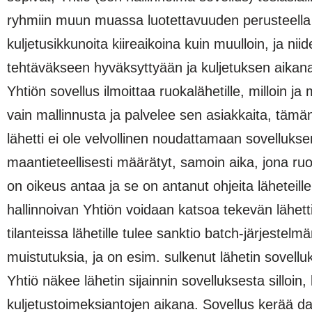
ryhmiin muun muassa luotettavuuden perusteella 
kuljetusikkunoita kiireaikoina kuin muulloin, ja 
tehtäväkseen hyväksyttyään ja kuljetuksen aikana 
Yhtiön sovellus ilmoittaa ruokalähetille, milloin 
vain mallinnusta ja palvelee sen asiakkaita, tämä
lähetti ei ole velvollinen noudattamaan sovellukse
maantieteellisesti määrätyt, samoin aika, jona ruok
on oikeus antaa ja se on antanut ohjeita läheteil
hallinnoivan Yhtiön voidaan katsoa tekevän lähett
tilanteissa lähetille tulee sanktio batch-järjestel
muistutuksia, ja on esim. sulkenut lähetin sovell
Yhtiö näkee lähetin sijainnin sovelluksesta silloi
kuljetustoimeksiantojen aikana. Sovellus kerää dat