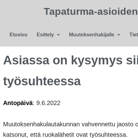
Tapaturma-asioide
Etusivu
Esittely
Muutoksenhakijalle
Tie
Asiassa on kysymys siit
työsuhteessa
Antopäivä
: 9.6.2022
Muutoksenhakulautakunnan vahvennettu jaosto on 
katsonut, että ruokalähetit ovat työsuhteessa.