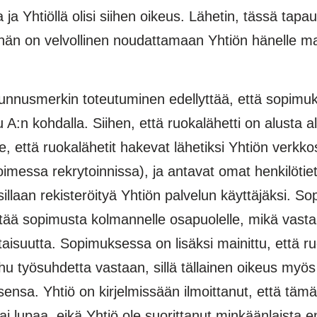
ta ja Yhtiöllä olisi siihen oikeus. Lähetin, tässä t
ä hän on velvollinen noudattamaan Yhtiön hänelle ma
unnusmerkin toteutuminen edellyttää, että sopimuk
u A:n kohdalla. Siihen, että ruokalähetti on alusta a
, että ruokalähetit hakevat lähetiksi Yhtiön verkkosi
messa rekrytoinnissa), ja antavat omat henkilötie
ksillaan rekisteröityä Yhtiön palvelun käyttäjäksi.
rtää sopimusta kolmannelle osapuolelle, mikä vasta
aisuutta. Sopimuksessa on lisäksi mainittu, että ru
uhu työsuhdetta vastaan, sillä tällainen oikeus myö
ensa. Yhtiö on kirjelmissään ilmoittanut, että tämä 
ai lupaa, eikä Yhtiö ole suorittanut minkäänlaista e