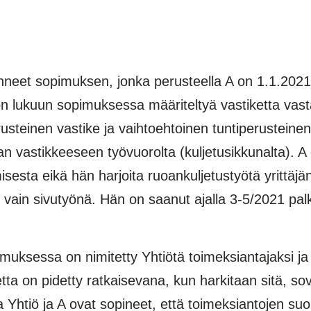
tehneet sopimuksen, jonka perusteella A on 1.1.2021
ön lukuun sopimuksessa määriteltyä vastiketta vast
steinen vastike ja vaihtoehtoinen tuntiperusteinen 
astikkeeseen työvuorolta (kuljetusikkunalta). A e
isesta eikä hän harjoita ruoankuljetustyötä yrittäjän
 vain sivutyönä. Hän on saanut ajalla 3-5/2021 pal
muksessa on nimitetty Yhtiötä toimeksiantajaksi ja
netta on pidetty ratkaisevana, kun harkitaan sitä, s
htiö ja A ovat sopineet, että toimeksiantojen suori