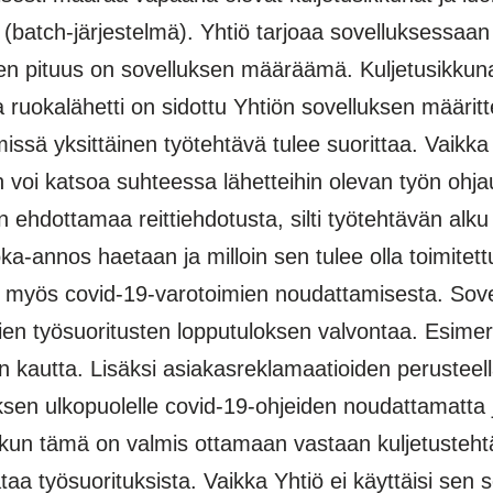
(batch-järjestelmä). Yhtiö tarjoaa sovelluksessaa
niiden pituus on sovelluksen määräämä. Kuljetusikku
ruokalähetti on sidottu Yhtiön sovelluksen määritte
ja missä yksittäinen työtehtävä tulee suorittaa. Vai
n voi katsoa suhteessa lähetteihin olevan työn ohja
n ehdottamaa reittiehdotusta, silti työtehtävän alku
a-annos haetaan ja milloin sen tulee olla toimitettu 
le myös covid-19-varotoimien noudattamisesta. Sove
ien työsuoritusten lopputuloksen valvontaa. Esimer
män kautta. Lisäksi asiakasreklamaatioiden perusteel
uksen ulkopuolelle covid-19-ohjeiden noudattamatta j
n, kun tämä on valmis ottamaan vastaan kuljetustehtä
aa työsuorituksista. Vaikka Yhtiö ei käyttäisi sen 