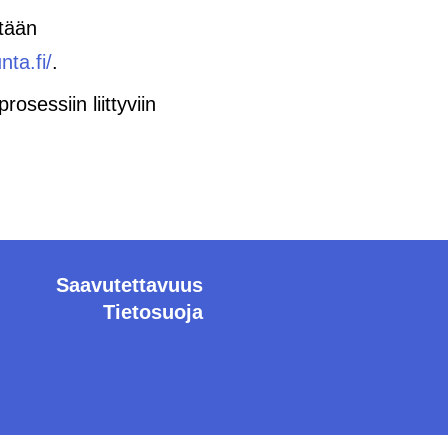
etään
nta.fi/
.
osessiin liittyviin
Saavutettavuus
Tietosuoja