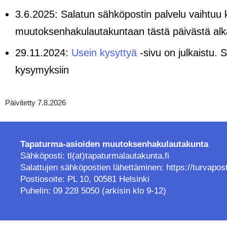
3.6.2025: Salatun sähköpostin palvelu vaihtuu 
muutoksenhakulautakuntaan tästä päivästä alk
29.11.2024:
Usein kysyttyä
-sivu on julkaistu. 
kysymyksiin
Päivitetty 7.8.2026
Tapaturma-asioiden muutoksenhakulautakunta
Sähköposti: tl(at)tapaturmalautakunta.fi
Salattujen sähköpostien lähettäminen:
https://turvapos
Postiosoite: PL 10, 00581 Helsinki
Puhelin: 09 228 5050 (arkisin klo 9-12)