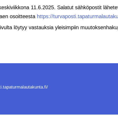
keskiviikkona 11.6.2025. Salatut sähköpostit lähet
aen osoitteesta
https://turvaposti.tapaturmalautaku
Sivulta löytyy vastauksia yleisimpiin muutoksenhakupr
ti.tapaturmalautakunta.fi/