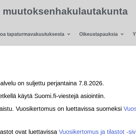
n muutoksenhakulautakunta
toa tapaturmavakuutuksesta
Oikeustapauksia
Y
velu on suljettu perjantaina 7.8.2026.
ellä käytä Suomi.fi-viestejä asiointiin.
aistu. Vuosikertomus on luettavissa suomeksi
Vuos
lastot ovat luettavissa
Vuosikertomus ja tilastot -siv