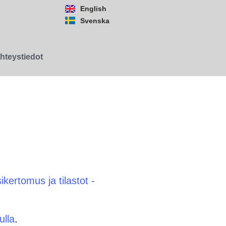
English
Svenska
hteystiedot
ikertomus ja tilastot -
ulla
.