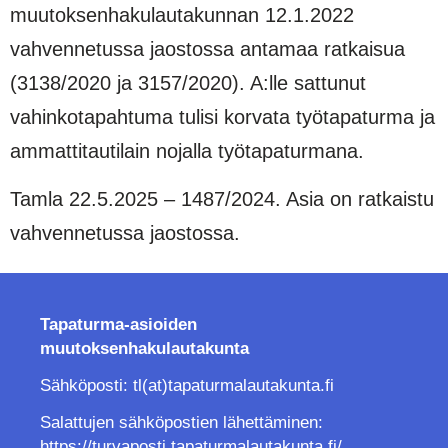
muutoksenhakulautakunnan 12.1.2022
vahvennetussa jaostossa antamaa ratkaisua
(3138/2020 ja 3157/2020). A:lle sattunut
vahinkotapahtuma tulisi korvata työtapaturma ja
ammattitautilain nojalla työtapaturmana.
Tamla 22.5.2025 – 1487/2024. Asia on ratkaistu
vahvennetussa jaostossa.
Tapaturma-asioiden
muutoksenhakulautakunta
Sähköposti: tl(at)tapaturmalautakunta.fi
Salattujen sähköpostien lähettäminen:
https://turvaposti.tapaturmalautakunta.fi/