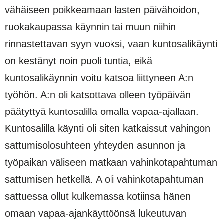
vähäiseen poikkeamaan lasten päivähoidon,
ruokakaupassa käynnin tai muun niihin
rinnastettavan syyn vuoksi, vaan kuntosalikäynti
on kestänyt noin puoli tuntia, eikä
kuntosalikäynnin voitu katsoa liittyneen A:n
työhön. A:n oli katsottava olleen työpäivän
päätyttyä kuntosalilla omalla vapaa-ajallaan.
Kuntosalilla käynti oli siten katkaissut vahingon
sattumisolosuhteen yhteyden asunnon ja
työpaikan väliseen matkaan vahinkotapahtuman
sattumisen hetkellä. A oli vahinkotapahtuman
sattuessa ollut kulkemassa kotiinsa hänen
omaan vapaa-ajankäyttöönsä lukeutuvan