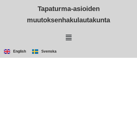
Tapaturma-asioiden
muutoksenhakulautakunta
English
Svenska