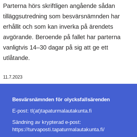
Parterna hörs skriftligen angående sådan
tilläggsutredning som besvärsnämnden har
erhållit och som kan inverka på ärendets
avgörande. Beroende på fallet har parterna
vanligtvis 14–30 dagar på sig att ge ett
utlåtande.
11.7.2023
Besvärsnämnden för
olycksfallsärenden
E-post: tl(at)tapaturmalautakunta.fi
Sändning av krypterad e-post:
https://turvaposti.tapaturmalautakunta.fi/