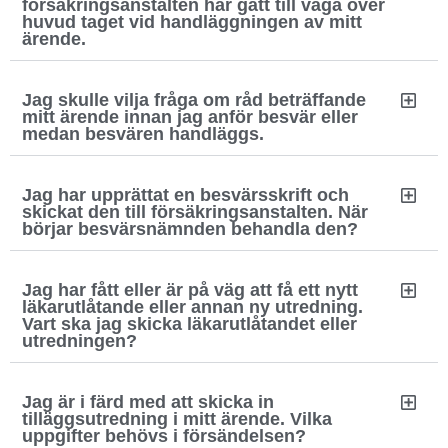
försäkringsanstalten har gått till väga över
huvud taget vid handläggningen av mitt
ärende.
Jag skulle vilja fråga om råd beträffande
mitt ärende innan jag anför besvär eller
medan besvären handläggs.
Jag har upprättat en besvärsskrift och
skickat den till försäkringsanstalten. När
börjar besvärsnämnden behandla den?
Jag har fått eller är på väg att få ett nytt
läkarutlåtande eller annan ny utredning.
Vart ska jag skicka läkarutlåtandet eller
utredningen?
Jag är i färd med att skicka in
tilläggsutredning i mitt ärende. Vilka
uppgifter behövs i försändelsen?