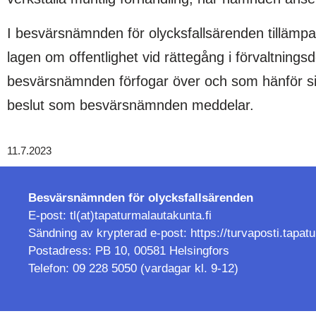
I besvärsnämnden för olycksfallsärenden tillämp
lagen om offentlighet vid rättegång i förvaltnin
besvärsnämnden förfogar över och som hänför sig 
beslut som besvärsnämnden meddelar.
11.7.2023
Besvärsnämnden för
olycksfallsärenden
E-post: tl(at)tapaturmalautakunta.fi
Sändning av krypterad e-post:
https://turvaposti.tapat
Postadress: PB 10, 00581 Helsingfors
Telefon: 09 228 5050 (vardagar kl. 9-12)