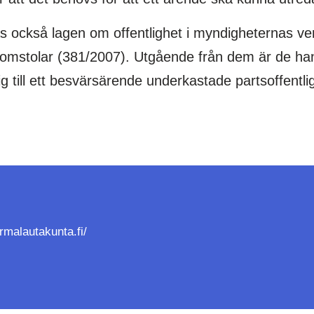
as också lagen om offentlighet i myndigheternas v
gsdomstolar (381/2007). Utgående från dem är de h
till ett besvärsärende underkastade partsoffentli
urmalautakunta.fi/