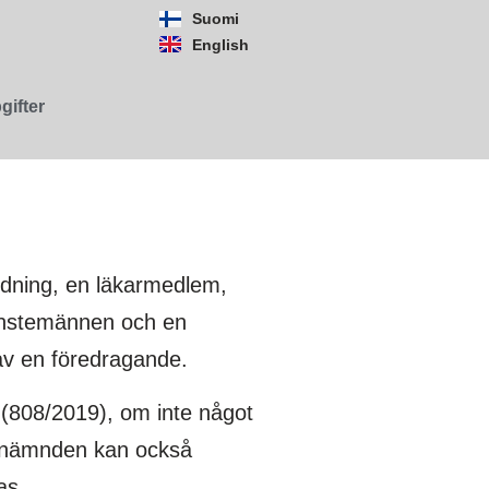
Suomi
English
gifter
ildning, en läkarmedlem,
jänstemännen och en
 av en föredragande.
 (808/2019), om inte något
ärsnämnden kan också
as.