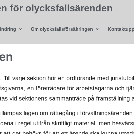
 för olycksfallsärenden
ändring
Om olycksfallsförsäkringen
Kontaktupp
den
Till varje sektion hör en ordförande med juristutb
tsgivarna, en företrädare för arbetstagarna och t
attas vid sektionens sammanträde på framställning
llämpas lagen om rättegång i förvaltningsärenden
dena i regel utifrån skriftligt material, men besv
 att det behövs för att ett ärende ska kunna utred