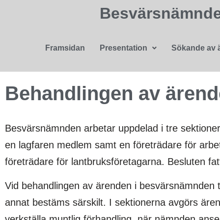
Besvärsnämnden
Framsidan
Presentation
Sökande av 
Behandlingen av ären
Besvärsnämnden arbetar uppdelad i tre sektioner. 
en lagfaren medlem samt en företrädare för arbe
företrädare för lantbruksföretagarna. Besluten f
Vid behandlingen av ärenden i besvärsnämnden ti
annat bestäms särskilt. I sektionerna avgörs ären
verkställa muntlig förhandling, när nämnden anser